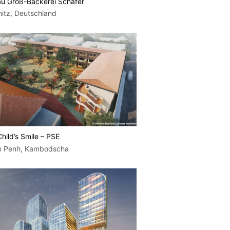
u Groß-Bäckerei Schäfer
itz, Deutschland
Child’s Smile – PSE
 Penh, Kambodscha