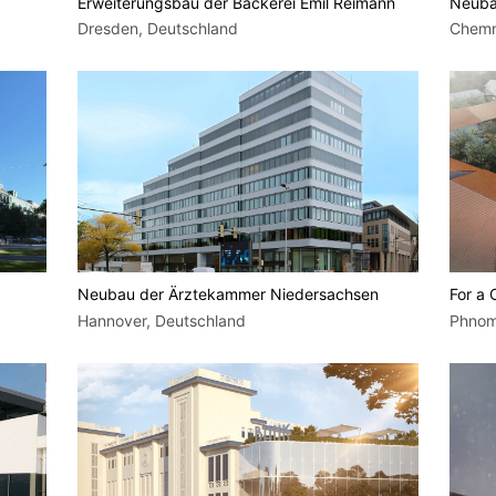
Erweiterungsbau der Bäckerei Emil Reimann
Neuba
Dresden, Deutschland
Chemn
Neubau der Ärztekammer Niedersachsen
For a 
Hannover, Deutschland
Phnom