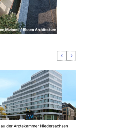
au der Ärztekammer Niedersachsen
Internationaler Flug