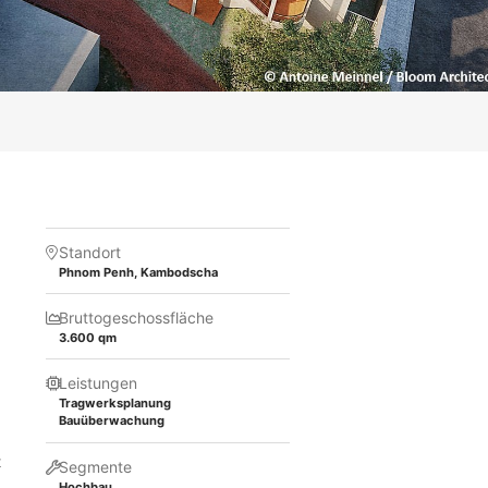
Standort
Phnom Penh, Kambodscha
Bruttogeschossfläche
3.600 qm
Leistungen
Tragwerksplanung
Bauüberwachung
t
Segmente
Hochbau