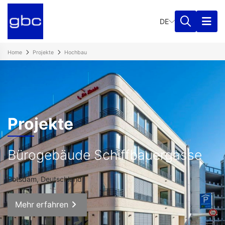
DE
Home
Projekte
Hochbau
Projekte
Bürogebäude Schiffbauergasse
Potsdam, Deutschland
Mehr erfahren