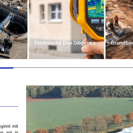
Technische Due Diligence
Grundbau
ginnt mit
en wir in