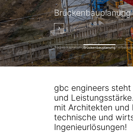
Technische Due
Building Information
Bauphysik &
Projektmanagement
Tragwerksplanung
Brückenbauplanung
Tiefbauplanung
Diligence
Modeling
Grundbau / Geotech
Energieberatung
Bauüberwachung
Tragwerksplanung
Tiefbaupl
Brückenbauplanung
gbc engineers steht
und Leistungsstärke
mit Architekten und
technische und wirts
Ingenieurlösungen!