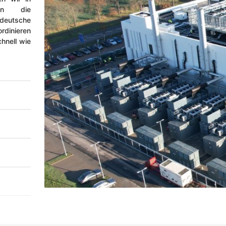
en die
deutsche
dinieren
hnell wie