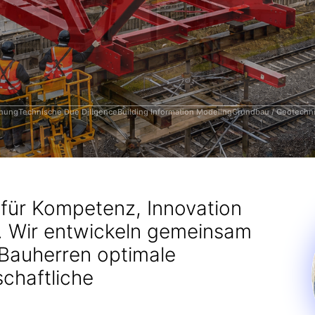
 &
nik
anung
Technische Due Diligence
Building Information Modeling
Grundbau / Geotechn
 für Kompetenz, Innovation
. Wir entwickeln gemeinsam
 Bauherren optimale
chaftliche