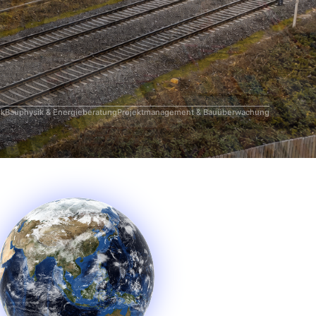
ik
Bauphysik & Energieberatung
Projektmanagement & Bauüberwachung