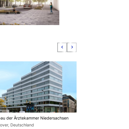
au der Ärztekammer Niedersachsen
For a Child’s Smile – 
over, Deutschland
Phnom Penh, Kambo