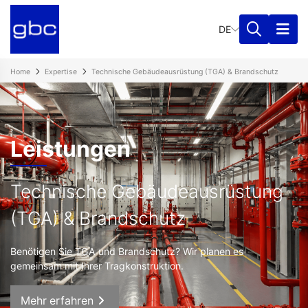
DE
Home
Expertise
Technische Gebäudeausrüstung (TGA) & Brandschutz
Leistungen
Technische Gebäudeausrüstung
(TGA) & Brandschutz
Benötigen Sie TGA und Brandschutz? Wir planen es
gemeinsam mit Ihrer Tragkonstruktion.
Mehr erfahren