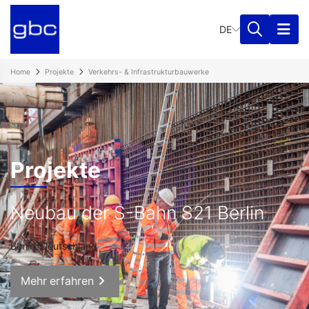
DE
Home
Projekte
Verkehrs- & Infrastrukturbauwerke
Projekte
Neubau der S-Bahn S21 Berlin
Berlin, Deutschland
Mehr erfahren