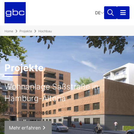
DE
Home
Projekte
Hochbau
Projekte
Wohnanlage Saßstraße in
Hamburg-Altona
Hamburg, Deutschland
Mehr erfahren