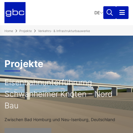
DE
Home
Projekte
Verkehrs- & Infrastrukturbauwerke
Projekte
Eisenbahnunterführurng
Schwanheimer Knoten – Nord
Bau
Zwischen Bad Homburg und Neu-Isenburg, Deutschland