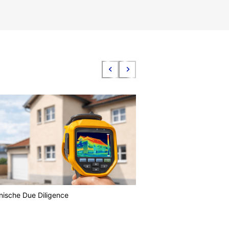
nische Due Diligence
Grundbau / Geotechn