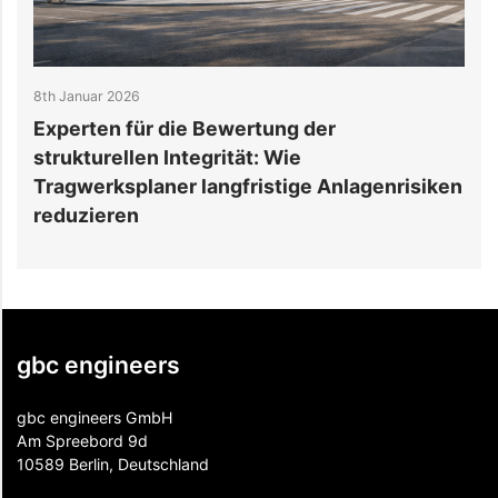
8th Januar 2026
3
Experten für die Bewertung der
strukturellen Integrität: Wie
s
Tragwerksplaner langfristige Anlagenrisiken
e
reduzieren
gbc engineers
gbc engineers GmbH
Am Spreebord 9d
10589 Berlin, Deutschland