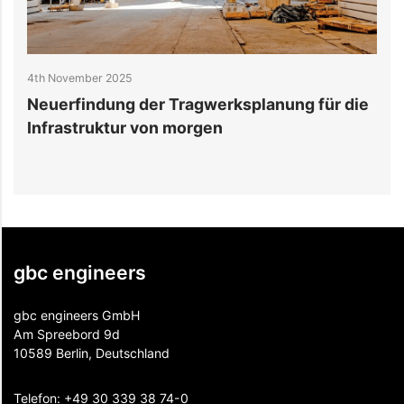
4th November 2025
2
Neuerfindung der Tragwerksplanung für die
1
Infrastruktur von morgen
R
gbc engineers
gbc engineers GmbH
Am Spreebord 9d
10589 Berlin, Deutschland
Telefon:
+49 30 339 38 74-0