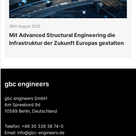
29th August 2025
2
r
Mit Advanced Structural Engineering die
J
Infrastruktur der Zukunft Europas gestalten
B
gbc engineers
gbc engineers GmbH
Am Spreebord 9d
10589 Berlin, Deutschland
Telefon:
+49 30 339 38 74-0
Email:
info@gbc-engineers.
de