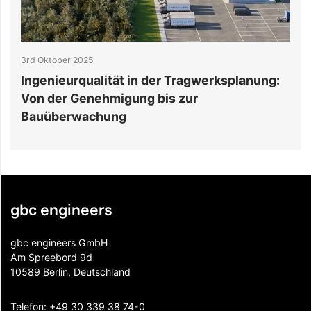
3rd Oktober 2025
3
Ingenieurqualität in der Tragwerksplanung:
5
Von der Genehmigung bis zur
I
Bauüberwachung
S
gbc engineers
gbc engineers GmbH
Am Spreebord 9d
10589 Berlin, Deutschland
Telefon:
+49 30 339 38 74-0