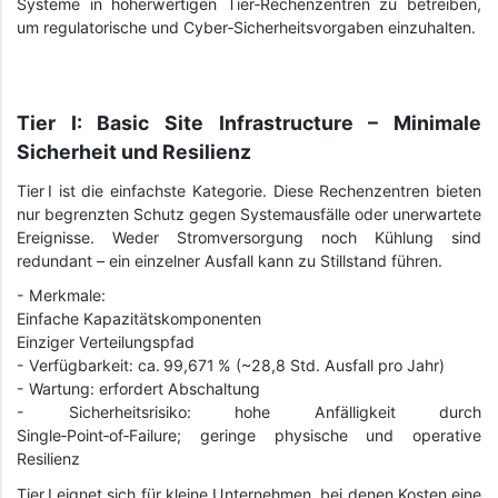
Systeme in höherwertigen Tier‑Rechenzentren zu betreiben,
um regulatorische und Cyber‑Sicherheitsvorgaben einzuhalten.
Tier I: Basic Site Infrastructure – Minimale
Sicherheit und Resilienz
Tier I ist die einfachste Kategorie. Diese Rechenzentren bieten
nur begrenzten Schutz gegen Systemausfälle oder unerwartete
Ereignisse. Weder Stromversorgung noch Kühlung sind
redundant – ein einzelner Ausfall kann zu Stillstand führen.
- Merkmale:
Einfache Kapazitätskomponenten
Einziger Verteilungspfad
- Verfügbarkeit: ca. 99,671 % (~28,8 Std. Ausfall pro Jahr)
- Wartung: erfordert Abschaltung
- Sicherheitsrisiko: hohe Anfälligkeit durch
Single‑Point‑of‑Failure; geringe physische und operative
Resilienz
Tier I eignet sich für kleine Unternehmen, bei denen Kosten eine