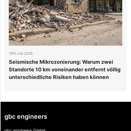
14th Juli 2026
he Mikrozonierung: Warum zwei
6 Gründe, wa
 10 km voneinander entfernt völlig
das Budget üb
edliche Risiken haben können
gbc engineers
gbc engineers GmbH