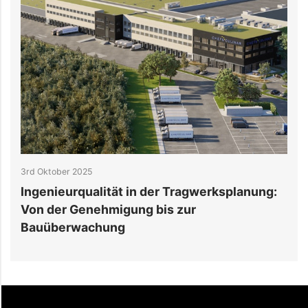
3rd Oktober 2025
3
Ingenieurqualität in der Tragwerksplanung:
5
Von der Genehmigung bis zur
I
Bauüberwachung
S