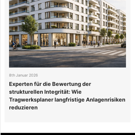
8th Januar 2026
3
Experten für die Bewertung der
strukturellen Integrität: Wie
s
Tragwerksplaner langfristige Anlagenrisiken
e
reduzieren