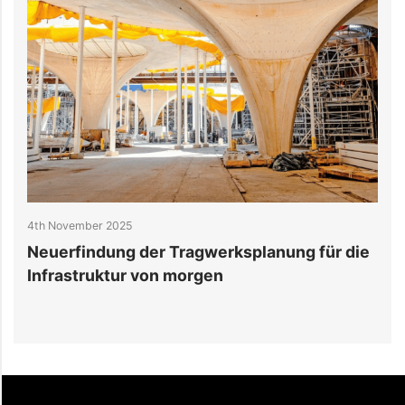
4th November 2025
2
Neuerfindung der Tragwerksplanung für die
1
Infrastruktur von morgen
R