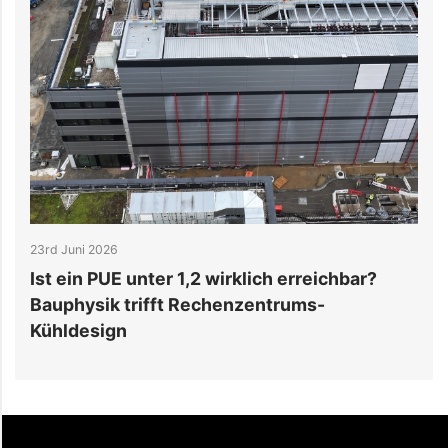
23rd Juni 2026
1
Ist ein PUE unter 1,2 wirklich erreichbar?
W
Bauphysik trifft Rechenzentrums-
R
Kühldesign
N