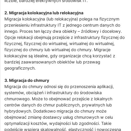
liczbie, bardziej efektywnych środowisk IT.
2. Migracja kolokacyjna lub relokacyjna
Migracja kolokacyjna (lub relokacyjna) polega na fizycznym
przeniesieniu infrastruktury IT z jednego centrum danych do
innego. Proces ten łączy dwa obiekty – źródłowy i docelowy.
Opcje relokacji obejmują przejście z infrastruktury fizycznej do
fizycznej, fizycznej do wirtualnej, wirtualnej do wirtualnej,
fizycznej do chmury lub wirtualnej do chmury. Migracje
kolokacyjne są idealne, gdy organizacje chcą korzystać z
bardziej zaawansowanych obiektów lub przewag
geograficznych.
3. Migracja do chmury
Migracja do chmury odnosi się do przenoszenia aplikacji,
systemów, obciążeń i infrastruktury do środowiska
chmurowego. Może to obejmować przejście z lokalnych
centrów danych do chmur publicznych, prywatnych lub
hybrydowych. Dodatkowo migracja do chmury może
obejmować zmianę dostawcy usług chmurowych w celu
optymalizacji kosztów, wydajności lub zgodności. Takie
podejście wspiera skalowalność, elastyczność i nowoczesną