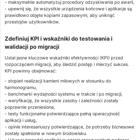
- maksymalnie automatyzuj procedury odzyskiwania po awarii,
- upewnij się, że wszystkie urządzenia końcowe i aplikacje są
prawidłowo objęte kopiami zapasowymi, aby uniknąć
przestojów użytkowników.
Zdefiniuj KPI i wskaźniki do testowania i
walidacji po migracji
Ustal jasne kluczowe wskaźniki efektywności (KPI) przed
rozpoczęciem migracji, aby śledzić postęp i mierzyć sukces.
KPI powinny obejmować:
- stopień realizacji kamieni milowych w stosunku do
harmonogramu,
- benchmarki wydajności systemu w trakcie i po migracji,
- weryfikację, że wszystkie zasoby i zależności zostały
poprawnie przeniesione,
- testy funkcjonalne potwierdzające pełną operacyjność
aplikacji i usług,
- opinie interesariuszy potwierdzające, że potrzeby biznesowe
zostały spełnione w nowym środowisku.
- Używaj narzędzi analityki w czasie rzeczywistym podczas