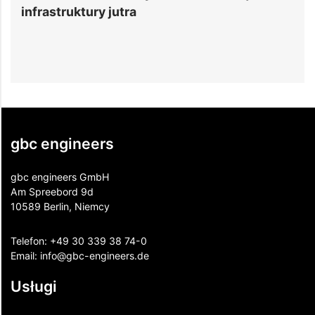
a
Centrów Danych dla O
Hiperskalowych w Euro
gbc engineers
gbc engineers GmbH
Am Spreebord 9d
10589 Berlin, Niemcy
Telefon:
+49 30 339 38 74-0
Email:
info@gbc-engineers.
de
Usługi