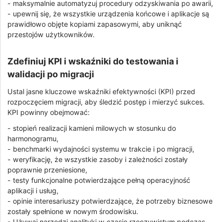
- maksymalnie automatyzuj procedury odzyskiwania po awarii,
- upewnij się, że wszystkie urządzenia końcowe i aplikacje są
prawidłowo objęte kopiami zapasowymi, aby uniknąć
przestojów użytkowników.
Zdefiniuj KPI i wskaźniki do testowania i
walidacji po migracji
Ustal jasne kluczowe wskaźniki efektywności (KPI) przed
rozpoczęciem migracji, aby śledzić postęp i mierzyć sukces.
KPI powinny obejmować:
- stopień realizacji kamieni milowych w stosunku do
harmonogramu,
- benchmarki wydajności systemu w trakcie i po migracji,
- weryfikację, że wszystkie zasoby i zależności zostały
poprawnie przeniesione,
- testy funkcjonalne potwierdzające pełną operacyjność
aplikacji i usług,
- opinie interesariuszy potwierdzające, że potrzeby biznesowe
zostały spełnione w nowym środowisku.
- Używaj narzędzi analityki w czasie rzeczywistym podczas