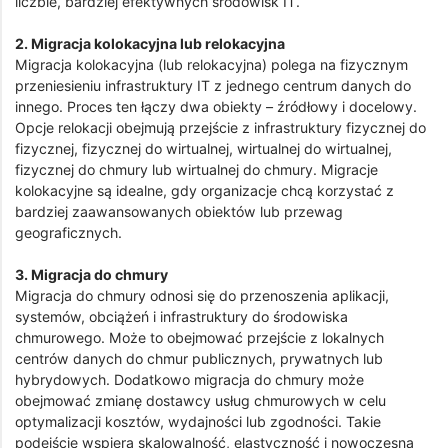
liczbie, bardziej efektywnych środowisk IT.
2. Migracja kolokacyjna lub relokacyjna
Migracja kolokacyjna (lub relokacyjna) polega na fizycznym
przeniesieniu infrastruktury IT z jednego centrum danych do
innego. Proces ten łączy dwa obiekty – źródłowy i docelowy.
Opcje relokacji obejmują przejście z infrastruktury fizycznej do
fizycznej, fizycznej do wirtualnej, wirtualnej do wirtualnej,
fizycznej do chmury lub wirtualnej do chmury. Migracje
kolokacyjne są idealne, gdy organizacje chcą korzystać z
bardziej zaawansowanych obiektów lub przewag
geograficznych.
3. Migracja do chmury
Migracja do chmury odnosi się do przenoszenia aplikacji,
systemów, obciążeń i infrastruktury do środowiska
chmurowego. Może to obejmować przejście z lokalnych
centrów danych do chmur publicznych, prywatnych lub
hybrydowych. Dodatkowo migracja do chmury może
obejmować zmianę dostawcy usług chmurowych w celu
optymalizacji kosztów, wydajności lub zgodności. Takie
podejście wspiera skalowalność, elastyczność i nowoczesną