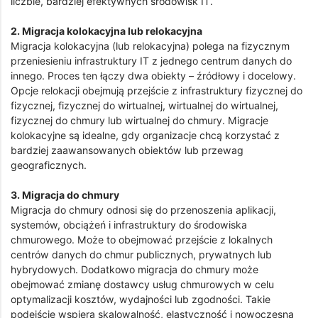
liczbie, bardziej efektywnych środowisk IT.
2. Migracja kolokacyjna lub relokacyjna
Migracja kolokacyjna (lub relokacyjna) polega na fizycznym
przeniesieniu infrastruktury IT z jednego centrum danych do
innego. Proces ten łączy dwa obiekty – źródłowy i docelowy.
Opcje relokacji obejmują przejście z infrastruktury fizycznej do
fizycznej, fizycznej do wirtualnej, wirtualnej do wirtualnej,
fizycznej do chmury lub wirtualnej do chmury. Migracje
kolokacyjne są idealne, gdy organizacje chcą korzystać z
bardziej zaawansowanych obiektów lub przewag
geograficznych.
3. Migracja do chmury
Migracja do chmury odnosi się do przenoszenia aplikacji,
systemów, obciążeń i infrastruktury do środowiska
chmurowego. Może to obejmować przejście z lokalnych
centrów danych do chmur publicznych, prywatnych lub
hybrydowych. Dodatkowo migracja do chmury może
obejmować zmianę dostawcy usług chmurowych w celu
optymalizacji kosztów, wydajności lub zgodności. Takie
podejście wspiera skalowalność, elastyczność i nowoczesną