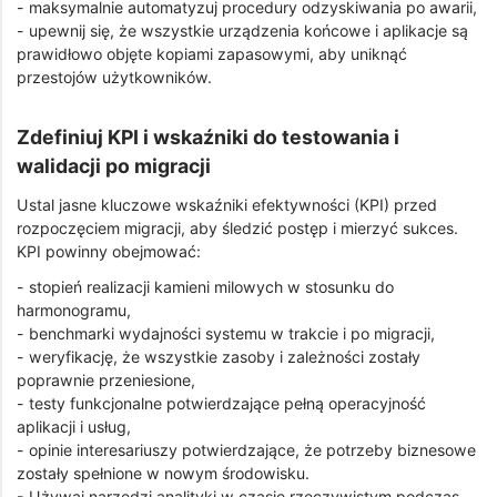
- maksymalnie automatyzuj procedury odzyskiwania po awarii,
- upewnij się, że wszystkie urządzenia końcowe i aplikacje są
prawidłowo objęte kopiami zapasowymi, aby uniknąć
przestojów użytkowników.
Zdefiniuj KPI i wskaźniki do testowania i
walidacji po migracji
Ustal jasne kluczowe wskaźniki efektywności (KPI) przed
rozpoczęciem migracji, aby śledzić postęp i mierzyć sukces.
KPI powinny obejmować:
- stopień realizacji kamieni milowych w stosunku do
harmonogramu,
- benchmarki wydajności systemu w trakcie i po migracji,
- weryfikację, że wszystkie zasoby i zależności zostały
poprawnie przeniesione,
- testy funkcjonalne potwierdzające pełną operacyjność
aplikacji i usług,
- opinie interesariuszy potwierdzające, że potrzeby biznesowe
zostały spełnione w nowym środowisku.
- Używaj narzędzi analityki w czasie rzeczywistym podczas