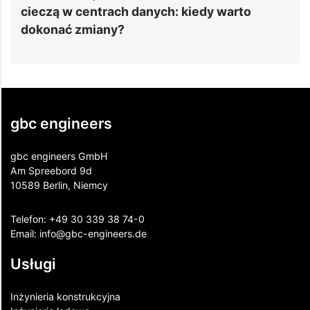
entrach danych: kiedy warto
nowoczesne sy
miany?
efektywność i 
gbc engineers
gbc engineers GmbH
Am Spreebord 9d
10589 Berlin, Niemcy
Telefon:
+49 30 339 38 74-0
Email:
info@gbc-engineers.
de
Usługi
Inżynieria konstrukcyjna