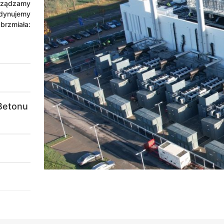
ządzamy
dynujemy
brzmiała:
 Betonu