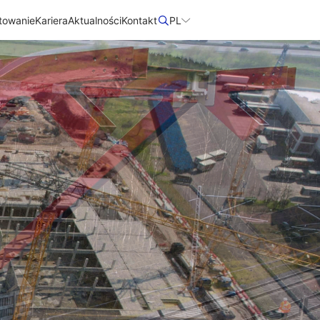
towanie
Kariera
Aktualności
Kontakt​
PL