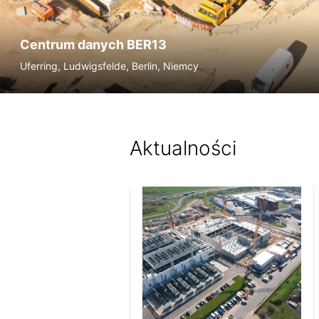
Centrum danych BER13
Uferring, Ludwigsfelde, Berlin, Niemcy
Aktualności