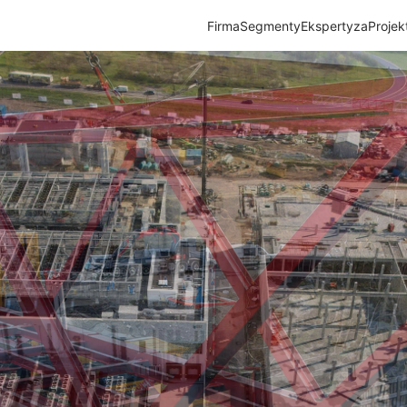
Firma
Segmenty
Ekspertyza
Projek