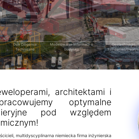
cji
em i
a
a
Due Diligence
Modelowanie informacji o
Geotechnika i
Techniczne
budynku
Fundamentowanie
weloperami, architektami i
pracowujemy optymalne
ynieryjne pod względem
omicznym!
icieli, multidyscyplinarna niemiecka firma inżynierska