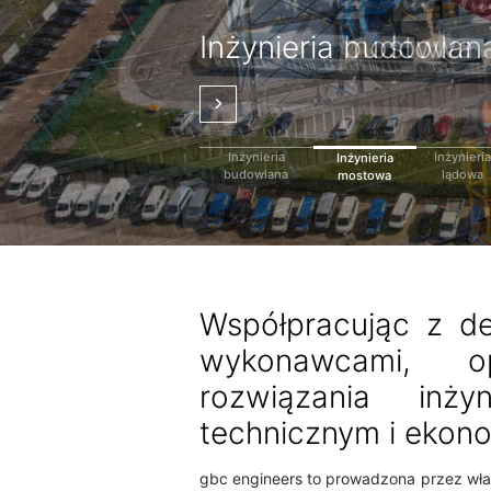
Due Diligence
Modelowanie informa
Geotechnika i
Doradztwo
Zarządzanie projekt
Inżynieria budowlan
Inżynieria mostowa
Inżynieria lądowa
Techniczne
o budynku
Fundamentowanie
Energetyczne
nadzór budowlany
Inżynieria
Inżynieri
Inżynieria
budowlana
lądowa
mostowa
Współpracując z de
wykonawcami, o
rozwiązania inż
technicznym i ekon
gbc engineers to prowadzona przez właśc