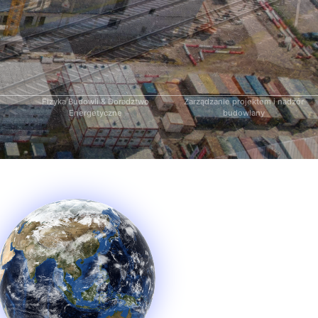
Fizyka Budowli & Doradztwo
Zarządzanie projektem i nadzór
Energetyczne
budowlany