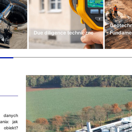
Geotechn
Due diligence techniczne
Fundame
 danych
nia: jak
obiekt?