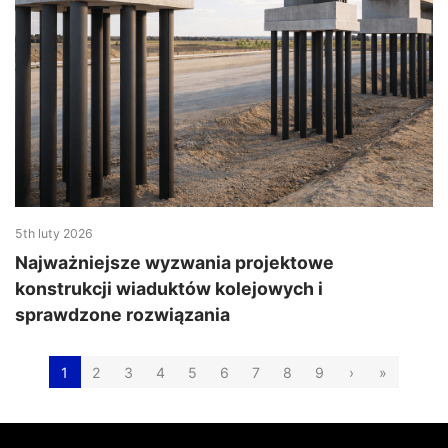
5th luty 2026
Najważniejsze wyzwania projektowe
konstrukcji wiaduktów kolejowych i
sprawdzone rozwiązania
1
2
3
4
5
6
7
8
9
›
»