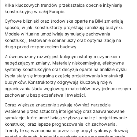
Kilka kluczowych trendów przekształca obecnie inżynierię
konstrukcyjną w całej Europie.
Cyfrowe bliźniaki oraz środowiska oparte na BIM zmieniają
sposób, w jaki konstruktorzy projektują i analizują budynki.
Modele wirtualne umożliwiają symulację zachowania
konstrukcji, testowanie scenariuszy oraz optymalizację na
długo przed rozpoczęciem budowy.
Zrównoważony rozwój jest kolejnym istotnym czynnikiem
napędzającym zmiany. Materiały niskoemisyjne, efektywne
systemy konstrukcyjne oraz decyzje oparte na analizie cyklu
życia stały się integralną częścią projektowania konstrukcji
budynków. Konstruktorzy odgrywają kluczową rolę w
ograniczaniu śladu węglowego materiałów przy jednoczesnym
zachowaniu bezpieczeństwa i trwałości.
Coraz większe znaczenie zyskują również narzędzia
wspierane przez sztuczną inteligencję oraz zaawansowane
symulacje, które umożliwiają szybszą analizę i projektowanie
konstrukcji oraz lepsze prognozowanie ich zachowania.
Trendy te są wzmacniane przez silny popyt rynkowy. Rozwój
centrów danych, budynki wysokościowe oraz modernizacja