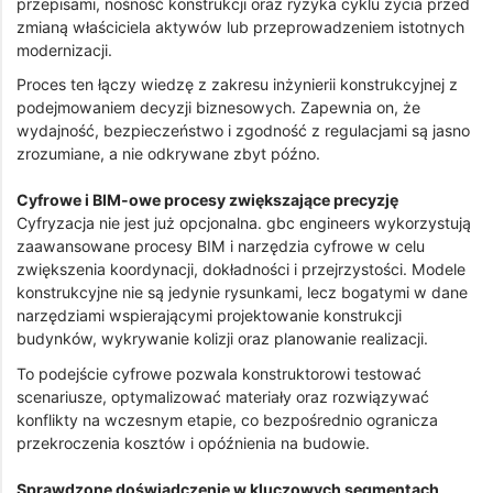
przepisami, nośność konstrukcji oraz ryzyka cyklu życia przed
zmianą właściciela aktywów lub przeprowadzeniem istotnych
modernizacji.
Proces ten łączy wiedzę z zakresu inżynierii konstrukcyjnej z
podejmowaniem decyzji biznesowych. Zapewnia on, że
wydajność, bezpieczeństwo i zgodność z regulacjami są jasno
zrozumiane, a nie odkrywane zbyt późno.
Cyfrowe i BIM-owe procesy zwiększające precyzję
Cyfryzacja nie jest już opcjonalna. gbc engineers wykorzystują
zaawansowane procesy BIM i narzędzia cyfrowe w celu
zwiększenia koordynacji, dokładności i przejrzystości. Modele
konstrukcyjne nie są jedynie rysunkami, lecz bogatymi w dane
narzędziami wspierającymi projektowanie konstrukcji
budynków, wykrywanie kolizji oraz planowanie realizacji.
To podejście cyfrowe pozwala konstruktorowi testować
scenariusze, optymalizować materiały oraz rozwiązywać
konflikty na wczesnym etapie, co bezpośrednio ogranicza
przekroczenia kosztów i opóźnienia na budowie.
Sprawdzone doświadczenie w kluczowych segmentach