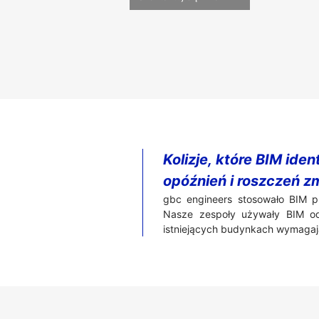
Kolizje, które BIM id
opóźnień i roszczeń 
gbc engineers stosowało BIM pr
Nasze zespoły używały BIM od
istniejących budynkach wymagaj