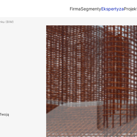
Firma
Segmenty
Ekspertyza
Projek
nku (BIM)
 Twoją