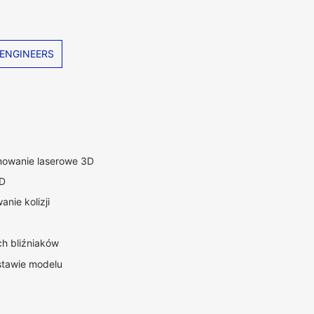
ENGINEERS
nowanie laserowe 3D
3D
nie kolizji
h bliźniaków
stawie modelu