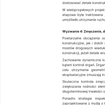
dostosować detale konstru
W wieloprzęsłowych projek
etapowa była traktowana j
umożliwiło utrzymanie ruch
Wyzwanie 4: Zmęczenie, d
Powtarzalne obciążenia 
konstrukcyjne, jak i dobó
mostów drogowych wiadukty
konstrukcji, jeżeli detale 
Zachowanie dynamiczne ko
kątem kontroli drgań. Drga
celu utrzymania geometr
eksploatacyjne zmuszają i
Skuteczna kontrola zmęcz
zwiększania nośności elem
długoterminowej trwałości o
Ponadto strategie inspe
zaprojektowane z myślą o 