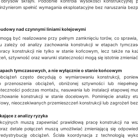
brysów skrajni. Podobnie kontrola wysokości konstrukcyjnej 
nżynierom spełnić wymagania eksploatacyjne bez naruszania bez
udowy nad czynnymi liniami kolejowymi
ogą być realizowane przy pełnym zamknięciu torów, co sprawia, że
u zależy od analizy zachowania konstrukcji w etapach tymczas
cy konstrukcji nie tylko w stanie końcowym, lecz także na każ
żeń, sztywność oraz warunki stateczności mogą się istotnie zmieniać
etapach tymczasowych, a nie wyłącznie o stanie końcowym
bciążeń często decydują o wymiarowaniu konstrukcji, poni
 przenoszenia obciążeń, obniżonej sztywności lub niepełne
teczności podczas montażu, nasuwania lub instalacji etapowej mu
chowanie konstrukcji w stanie docelowym. Pominięcie analizy
owy, nieoczekiwanych przemieszczeń konstrukcji lub zagrożeń be
kające z analizy ryzyka
ukcyjnych muszą zapewniać prawidłową pracę konstrukcji na wszy
raz detale połączeń muszą umożliwiać zmieniającą się odpowiedź
edystrybucję obciążeń. Ścisła koordynacja z technologią wyk