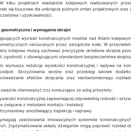
. W kilku projektach wiaduktów kolejowych realizowanych prz
ało się kluczowe dla uniknięcia późnych zmian projektowych oraz
czeństwa i użytkowalności.
 geometryczne i wymagania skrajni
ępujących wyzwań konstrukcyjnych mostów nad liniami kolejowym
geometrycznych narzucanych przez zarządców kolei. W przeciwień
ty kolejowe muszą zachować precyzyjnie określone skrajnie pion
ić zgodność z obowiązującymi standardami bezpieczeństwa eksplo
sto wymusza redukcję wysokości konstrukcyjnej i wpływa na konf
ę podpór. Skrzyżowania skośne oraz przebiegi łukowe dodatk
prowadzanie efektów skręcania oraz nierównomiernego rozkła
uważnie równoważyć trzy konkurujące ze sobą priorytety:
okości konstrukcyjnej zapewniającej odpowiednią nośność i szty
 związane z metodami montażu i instalacji
trzymaniowy umożliwiający inspekcję i naprawy
ymagają zastosowania innowacyjnych systemów konstrukcyjnych
ych. Zoptymalizowane układy dźwigarów mogą poprawić rozkład o