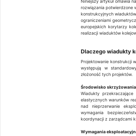
Niniejszy artykuł omawia n
rozwiązania potwierdzone 
konstrukcyjnych wiaduktów 
ograniczeniami geometryc
europejskich korytarzy ko
realizacji wiaduktów kolejo
Dlaczego wiadukty k
Projektowanie konstrukcji 
występują w standardowyc
złożoność tych projektów.
Środowisko skrzyżowania 
Wiadukty przekraczające
elastycznych warunków rea
nad nieprzerwanie ekspl
wymagania bezpieczeństw
koordynacji z zarządcami k
Wymagania eksploatacyjn