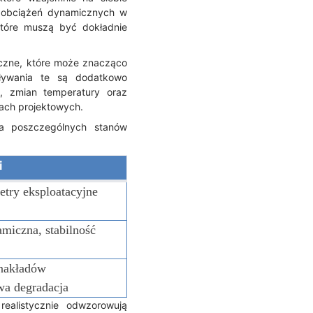
 obciążeń dynamicznych w
które muszą być dokładnie
iczne, które może znacząco
ływania te są dodatkowo
, zmian temperatury oraz
kach projektowych.
ia poszczególnych stanów
i
etry eksploatacyjne
miczna, stabilność
 nakładów
wa degradacja
ealistycznie odwzorowują