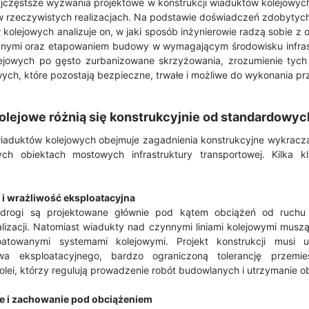
ajczęstsze wyzwania projektowe w konstrukcji wiaduktów kolejowyc
w rzeczywistych realizacjach. Na podstawie doświadczeń zdobytych
kolejowych analizuje on, w jaki sposób inżynierowie radzą sobie z
znymi oraz etapowaniem budowy w wymagającym środowisku infras
lejowych po gęsto zurbanizowane skrzyżowania, zrozumienie tyc
wych, które pozostają bezpieczne, trwałe i możliwe do wykonania prz
olejowe różnią się konstrukcyjnie od standardowy
wiaduktów kolejowych obejmuje zagadnienia konstrukcyjne wykracza
h obiektach mostowych infrastruktury transportowej. Kilka kl
i wrażliwość eksploatacyjna
 drogi są projektowane głównie pod kątem obciążeń od ruchu
lizacji. Natomiast wiadukty nad czynnymi liniami kolejowymi musz
oatowanymi systemami kolejowymi. Projekt konstrukcji musi u
a eksploatacyjnego, bardzo ograniczoną tolerancję przemi
olei, którzy regulują prowadzenie robót budowlanych i utrzymanie o
e i zachowanie pod obciążeniem