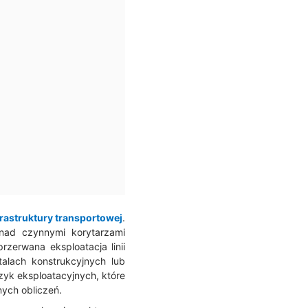
frastruktury transportowej
.
nad czynnymi korytarzami
zerwana eksploatacja linii
talach konstrukcyjnych lub
yk eksploatacyjnych, które
nych obliczeń.