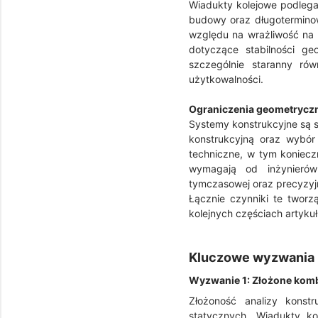
Wiadukty kolejowe podleg
budowy oraz długoterminow
względu na wrażliwość na
dotyczące stabilności g
szczególnie staranny ró
użytkowalności.
Ograniczenia geometrycz
Systemy konstrukcyjne są s
konstrukcyjną oraz wybó
techniczne, w tym koniecz
wymagają od inżynierów
tymczasowej oraz precyzy
Łącznie czynniki te twor
kolejnych częściach artykuł
Kluczowe wyzwania p
Wyzwanie 1: Złożone komb
Złożoność analizy konst
statycznych. Wiadukty ko