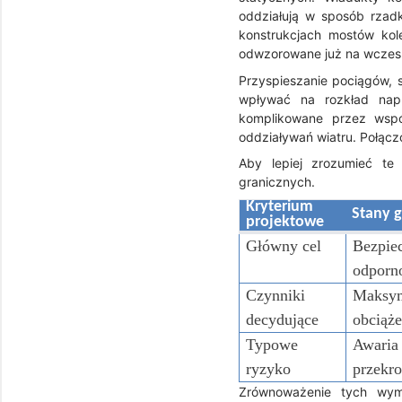
oddziałują w sposób rza
konstrukcjach mostów kol
odwzorowane już na wczesn
Przyspieszanie pociągów, 
wpływać na rozkład nap
komplikowane przez wspó
oddziaływań wiatru. Połącz
Aby lepiej zrozumieć te
granicznych.
Kryterium
Stany 
projektowe
Główny cel
Bezpiec
odporn
Czynniki
Maksym
decydujące
obciąż
Typowe
Awaria 
ryzyko
przekr
Zrównoważenie tych wyma