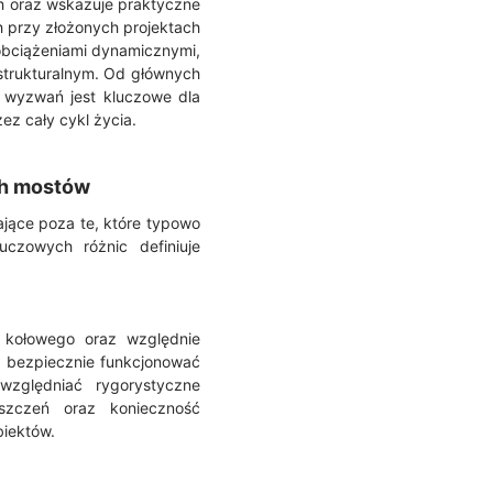
h oraz wskazuje praktyczne
 przy złożonych projektach
 obciążeniami dynamicznymi,
trukturalnym. Od głównych
h wyzwań jest kluczowe dla
ez cały cykl życia.
ch mostów
jące poza te, które typowo
uczowych różnic definiuje
 kołowego oraz względnie
ą bezpiecznie funkcjonować
względniać rygorystyczne
eszczeń oraz konieczność
biektów.