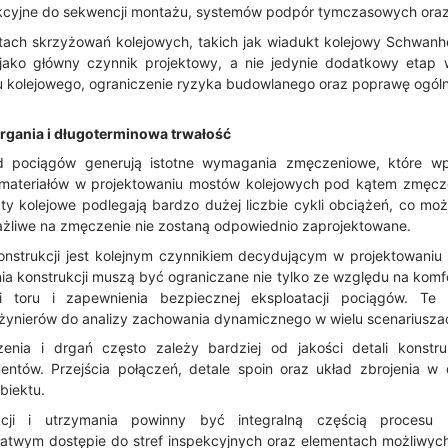
kcyjne do sekwencji montażu, systemów podpór tymczasowych oraz
tach skrzyżowań kolejowych, takich jak wiadukt kolejowy Schwanhe
ako główny czynnik projektowy, a nie jedynie dodatkowy etap we
u kolejowego, ograniczenie ryzyka budowlanego oraz poprawę ogólne
rgania i długoterminowa trwałość
od pociągów generują istotne wymagania zmęczeniowe, które wp
r materiałów w projektowaniu mostów kolejowych pod kątem zmęcz
 kolejowe podlegają bardzo dużej liczbie cykli obciążeń, co mo
wrażliwe na zmęczenie nie zostaną odpowiednio zaprojektowane.
nstrukcji jest kolejnym czynnikiem decydującym w projektowaniu
nia konstrukcji muszą być ograniczane nie tylko ze względu na komf
ii toru i zapewnienia bezpiecznej eksploatacji pociągów. Te
nżynierów do analizy zachowania dynamicznego w wielu scenariusza
enia i drgań często zależy bardziej od jakości detali konstr
entów. Przejścia połączeń, detale spoin oraz układ zbrojenia 
biektu.
kcji i utrzymania powinny być integralną częścią procesu p
łatwym dostępie do stref inspekcyjnych oraz elementach możliwyc