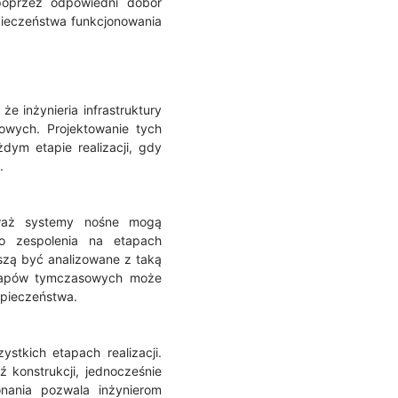
poprzez odpowiedni dobór
pieczeństwa funkcjonowania
 inżynieria infrastruktury
owych. Projektowanie tych
dym etapie realizacji, gdy
.
eważ systemy nośne mogą
go zespolenia na etapach
szą być analizowane z taką
 etapów tymczasowych może
zpieczeństwa.
stkich etapach realizacji.
 konstrukcji, jednocześnie
onania pozwala inżynierom