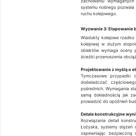
zachowaniu wymaganych o
systemu nośnego pozwala i
ruchu kolejowego.
Wyzwanie 3: Etapowanie b
Wiadukty kolejowe rzadko m
kolejowej w dużym stopni
obiektów wymaga oceny pra
ścieżki przenoszenia obcią
Projektowanie z myślą o 
Tymczasowe przypadki o
doświadczać częściowego
pośrednich. Wymagania sta
samą dokładnością jak za
prowadzić do opóźnień bud
Detale konstrukcyjne wyni
Rozwiązania detali konstr
Łożyska, systemy stężeń o
zapewniając bezpieczną r