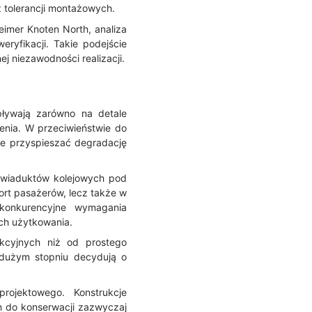
 tolerancji montażowych.
imer Knoten North, analiza
ryfikacji. Takie podejście
j niezawodności realizacji.
ływają zarówno na detale
enia. W przeciwieństwie do
że przyspieszać degradację
 wiaduktów kolejowych pod
ort pasażerów, lecz także w
 konkurencyjne wymagania
ch użytkowania.
ukcyjnych niż od prostego
w dużym stopniu decydują o
rojektowego. Konstrukcje
h do konserwacji zazwyczaj