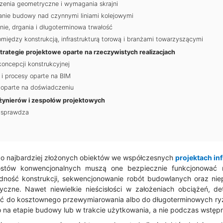
zenia geometryczne i wymagania skrajni
nie budowy nad czynnymi liniami kolejowymi
e, drgania i długoterminowa trwałość
między konstrukcją, infrastrukturą torową i branżami towarzyszącymi
trategie projektowe oparte na rzeczywistych realizacjach
oncepcji konstrukcyjnej
 i procesy oparte na BIM
 oparte na doświadczeniu
nżynierów i zespołów projektowych
 sprawdza
do najbardziej złożonych obiektów we współczesnych
projektach in
stów konwencjonalnych muszą one bezpiecznie funkcjonować 
dność konstrukcji, sekwencjonowanie robót budowlanych oraz niepr
yczne. Nawet niewielkie nieścisłości w założeniach obciążeń, de
 do kosztownego przewymiarowania albo do długoterminowych ryz
ro na etapie budowy lub w trakcie użytkowania, a nie podczas wstęp