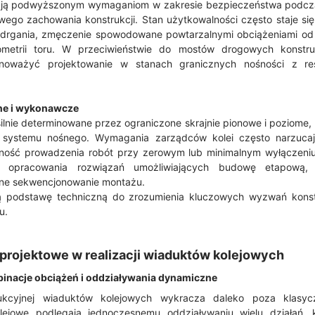
ają podwyższonym wymaganiom w zakresie bezpieczeństwa podczas
ego zachowania konstrukcji. Stan użytkowalności często staje si
 drgania, zmęczenie spowodowane powtarzalnymi obciążeniami o
eometrii toru. W przeciwieństwie do mostów drogowych konst
wnoważyć projektowanie w stanach granicznych nośności z re
ne i wykonawcze
ilnie determinowane przez ograniczone skrajnie pionowe i poziome,
r systemu nośnego. Wymagania zarządców kolei często narzucaj
ność prowadzenia robót przy zerowym lub minimalnym wyłączeniu
 opracowania rozwiązań umożliwiających budowę etapową, z
jne sekwencjonowanie montażu.
zą podstawę techniczną do zrozumienia kluczowych wyzwań kon
u.
rojektowe w realizacji wiaduktów kolejowych
inacje obciążeń i oddziaływania dynamiczne
rukcyjnej wiaduktów kolejowych wykracza daleko poza klasyc
lejowe podlegają jednoczesnemu oddziaływaniu wielu działań, 