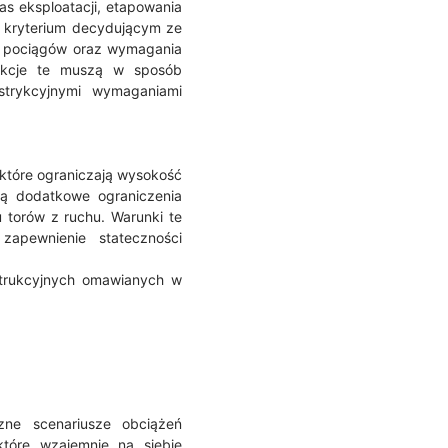
 eksploatacji, etapowania
ę kryterium decydującym ze
d pociągów oraz wymagania
rukcje te muszą w sposób
strykcyjnymi wymaganiami
 które ograniczają wysokość
ą dodatkowe ograniczenia
 torów z ruchu. Warunki te
apewnienie stateczności
strukcyjnych omawianych w
zne scenariusze obciążeń
które wzajemnie na siebie