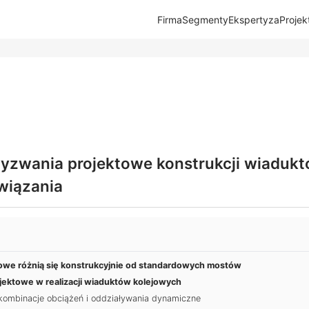
Firma
Segmenty
Ekspertyza
Projek
yzwania projektowe konstrukcji wiadukt
wiązania
owe różnią się konstrukcyjnie od standardowych mostów
ektowe w realizacji wiaduktów kolejowych
kombinacje obciążeń i oddziaływania dynamiczne