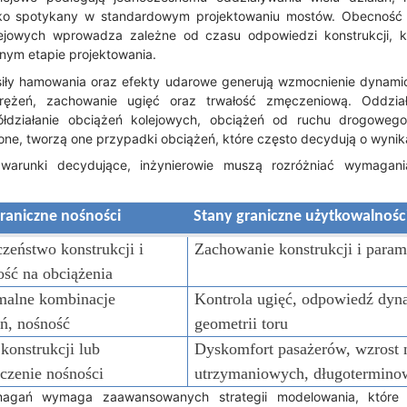
dko spotykany w standardowym projektowaniu mostów. Obecność
ejowych wprowadza zależne od czasu odpowiedzi konstrukcji, 
ym etapie projektowania.
siły hamowania oraz efekty udarowe generują wzmocnienie dynam
rężeń, zachowanie ugięć oraz trwałość zmęczeniową. Oddzia
łdziałanie obciążeń kolejowych, obciążeń od ruchu drogowego
one, tworzą one przypadki obciążeń, które często decydują o wyni
 warunki decydujące, inżynierowie muszą rozróżniać wymagan
graniczne nośności
Stany graniczne użytkowalnośc
zeństwo konstrukcji i
Zachowanie konstrukcji i param
ość na obciążenia
alne kombinacje
Kontrola ugięć, odpowiedź dyna
eń, nośność
geometrii toru
konstrukcji lub
Dyskomfort pasażerów, wzrost
oczenie nośności
utrzymaniowych, długotermino
gań wymaga zaawansowanych strategii modelowania, które r