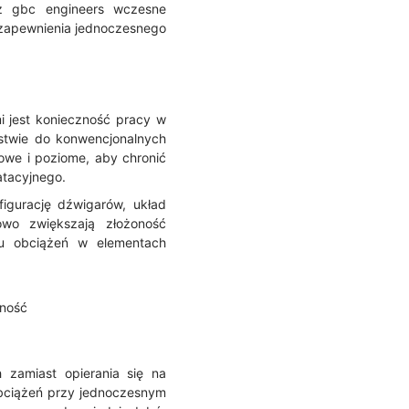
ez gbc engineers wczesne
 zapewnienia jednoczesnego
i jest konieczność pracy w
stwie do konwencjonalnych
owe i poziome, aby chronić
atacyjnego.
igurację dźwigarów, układ
owo zwiększają złożoność
du obciążeń w elementach
wność
 zamiast opierania się na
bciążeń przy jednoczesnym