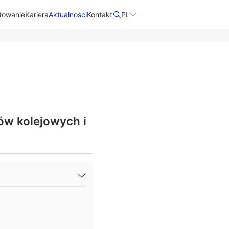
towanie
Kariera
Aktualności
Kontakt​
PL
ów kolejowych i