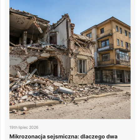
19th lipiec 2026
1
e
Mikrozonacja sejsmiczna: dlaczego dwa
6