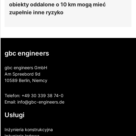
obiekty oddalone o 10 km mogą mieć
d
zupełnie inne ryzyko
gbc engineers
gbc engineers GmbH
Am Spreebord 9d
10589 Berlin, Niemcy
Telefon:
+49 30 339 38 74-0
Email:
info@gbc-engineers.
de
Usługi
Inżynieria konstrukcyjna
Inżynieria lądowa