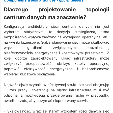
Components & Best Practices - gbc engineers
Dlaczego projektowanie topologii
centrum danych ma znaczenie?
Konfiguracja architektury sieci centrum danych nie jest
wyborem statycznym; to decyzja strategiczna, która
bezpośrednio wpływa zarówno na wydajność operacyjną, jak i
na wyniki biznesowe. Słabe planowanie sieci może skutkować
wąskimi gardłami, zwiększonymi opóźnieniami,
nieefektywnością energetyczną i kosztownymi przestojami. Z
kolei dobrze zaprojektowany układ infrastruktury może
zwiększyć przepustowość, obniżyć koszty operacyjne,
poprawić efektywność energetyczną i bezproblemowo
wspierać kluczowe obciążenia.
Najważniejsze czynniki w efektywnej strukturze sieci obejmują:
- Czas pracy i tolerancję na błędy: infrastruktura musi być
odporna, z możliwością przekierowania ruchu w przypadku
awarii sprzętu, aby utrzymać nieprzerwany serwis.
- Skalowalność: wraz ze stałym wzrostem ilości danych sieć