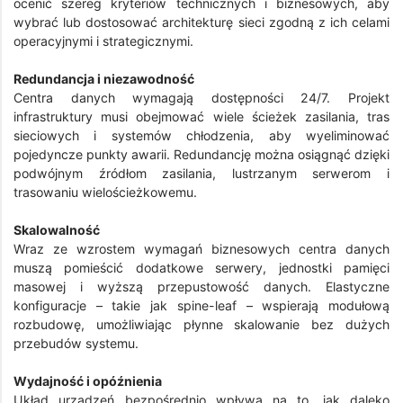
ocenić szereg kryteriów technicznych i biznesowych, aby
wybrać lub dostosować architekturę sieci zgodną z ich celami
operacyjnymi i strategicznymi.
Redundancja i niezawodność
Centra danych wymagają dostępności 24/7. Projekt
infrastruktury musi obejmować wiele ścieżek zasilania, tras
sieciowych i systemów chłodzenia, aby wyeliminować
pojedyncze punkty awarii. Redundancję można osiągnąć dzięki
podwójnym źródłom zasilania, lustrzanym serwerom i
trasowaniu wielościeżkowemu.
Skalowalność
Wraz ze wzrostem wymagań biznesowych centra danych
muszą pomieścić dodatkowe serwery, jednostki pamięci
masowej i wyższą przepustowość danych. Elastyczne
konfiguracje – takie jak spine-leaf – wspierają modułową
rozbudowę, umożliwiając płynne skalowanie bez dużych
przebudów systemu.
Wydajność i opóźnienia
Układ urządzeń bezpośrednio wpływa na to, jak daleko