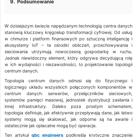
Podsumowanie
W dzisiejszym świecie napędzanym technologią centra danych
stanowią kluczowy kręgosłup transformacji cyfrowej. Od usług
w chmurze i platform finansowych po sztuczną inteligencję i
ekosystemy IoT – te ośrodki obliczeń, przechowywania i
sieciowania utrzymują nowoczesną gospodarkę w ruchu.
Jednak niewidoczny element, który odgrywa decydującą rolę
w ich wydajności i niezawodności, to projektowanie topologii
centrum danych.
Topologia centrum danych odnosi się do fizycznego i
logicznego układu wszystkich połączonych komponentów w
centrum danych: serwerów, przełączników sieciowych,
systemów pamięci masowej, jednostek dystrybucji zasilania i
innej infrastruktury. Daleko poza prostym schematem,
topologia definiuje, jak efektywnie przepływają dane, jak łatwo
systemy mogą się skalować, jak odporne są na awarie i
ostatecznie jak opłacalne mogą być operacje.
Ten artykuł
gbc engineers
podkreśla krytyczne znaczenie