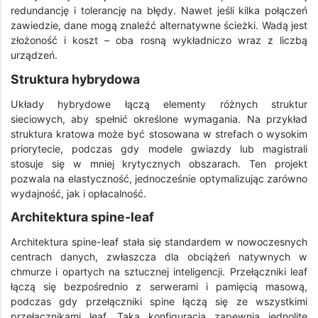
redundancję i tolerancję na błędy. Nawet jeśli kilka połączeń
zawiedzie, dane mogą znaleźć alternatywne ścieżki. Wadą jest
złożoność i koszt – oba rosną wykładniczo wraz z liczbą
urządzeń.
Struktura hybrydowa
Układy hybrydowe łączą elementy różnych struktur
sieciowych, aby spełnić określone wymagania. Na przykład
struktura kratowa może być stosowana w strefach o wysokim
priorytecie, podczas gdy modele gwiazdy lub magistrali
stosuje się w mniej krytycznych obszarach. Ten projekt
pozwala na elastyczność, jednocześnie optymalizując zarówno
wydajność, jak i opłacalność.
Architektura spine-leaf
Architektura spine-leaf stała się standardem w nowoczesnych
centrach danych, zwłaszcza dla obciążeń natywnych w
chmurze i opartych na sztucznej inteligencji. Przełączniki leaf
łączą się bezpośrednio z serwerami i pamięcią masową,
podczas gdy przełączniki spine łączą się ze wszystkimi
przełącznikami leaf. Taka konfiguracja zapewnia jednolite