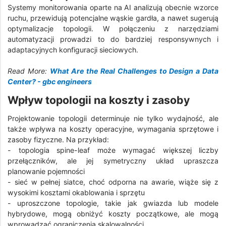
Systemy monitorowania oparte na AI analizują obecnie wzorce
ruchu, przewidują potencjalne wąskie gardła, a nawet sugerują
optymalizacje topologii. W połączeniu z narzędziami
automatyzacji prowadzi to do bardziej responsywnych i
adaptacyjnych konfiguracji sieciowych.
Read More:
What Are the Real Challenges to Design a Data
Center? - gbc engineers
Wpływ topologii na koszty i zasoby
Projektowanie topologii determinuje nie tylko wydajność, ale
także wpływa na koszty operacyjne, wymagania sprzętowe i
zasoby fizyczne. Na przykład:
- topologia spine-leaf może wymagać większej liczby
przełączników, ale jej symetryczny układ upraszcza
planowanie pojemności
- sieć w pełnej siatce, choć odporna na awarie, wiąże się z
wysokimi kosztami okablowania i sprzętu
- uproszczone topologie, takie jak gwiazda lub modele
hybrydowe, mogą obniżyć koszty początkowe, ale mogą
wprowadzać ograniczenia skalowalności