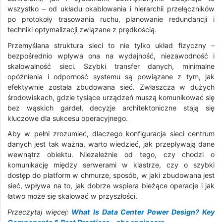
wszystko – od układu okablowania i hierarchii przełączników
po protokoły trasowania ruchu, planowanie redundancji i
techniki optymalizacji związane z prędkością.
Przemyślana struktura sieci to nie tylko układ fizyczny –
bezpośrednio wpływa ona na wydajność, niezawodność i
skalowalność sieci. Szybki transfer danych, minimalne
opóźnienia i odporność systemu są powiązane z tym, jak
efektywnie została zbudowana sieć. Zwłaszcza w dużych
środowiskach, gdzie tysiące urządzeń muszą komunikować się
bez wąskich gardeł, decyzje architektoniczne stają się
kluczowe dla sukcesu operacyjnego.
Aby w pełni zrozumieć, dlaczego konfiguracja sieci centrum
danych jest tak ważna, warto wiedzieć, jak przepływają dane
wewnątrz obiektu. Niezależnie od tego, czy chodzi o
komunikację między serwerami w klastrze, czy o szybki
dostęp do platform w chmurze, sposób, w jaki zbudowana jest
sieć, wpływa na to, jak dobrze wspiera bieżące operacje i jak
łatwo może się skalować w przyszłości.
Przeczytaj więcej:
What Is Data Center Power Design? Key