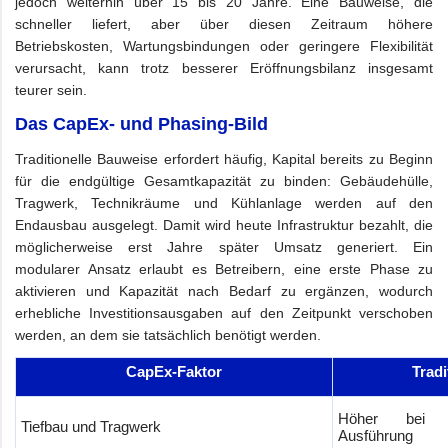
jedoch weiterhin über 15 bis 20 Jahre. Eine Bauweise, die
schneller liefert, aber über diesen Zeitraum höhere
Betriebskosten, Wartungsbindungen oder geringere Flexibilität
verursacht, kann trotz besserer Eröffnungsbilanz insgesamt
teurer sein.
Das CapEx- und Phasing-Bild
Traditionelle Bauweise erfordert häufig, Kapital bereits zu Beginn
für die endgültige Gesamtkapazität zu binden: Gebäudehülle,
Tragwerk, Technikräume und Kühlanlage werden auf den
Endausbau ausgelegt. Damit wird heute Infrastruktur bezahlt, die
möglicherweise erst Jahre später Umsatz generiert. Ein
modularer Ansatz erlaubt es Betreibern, eine erste Phase zu
aktivieren und Kapazität nach Bedarf zu ergänzen, wodurch
erhebliche Investitionsausgaben auf den Zeitpunkt verschoben
werden, an dem sie tatsächlich benötigt werden.
CapEx-Faktor
Tradi
Höher bei ind
Tiefbau und Tragwerk
Ausführung