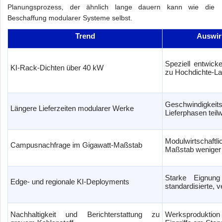
Planungsprozess, der ähnlich lange dauern kann wie die
Beschaffung modularer Systeme selbst.
Trend
Auswir
Speziell entwick
KI-Rack-Dichten über 40 kW
zu Hochdichte-La
Geschwindigkeits
Längere Lieferzeiten modularer Werke
Lieferphasen teil
Modulwirtschaftl
Campusnachfrage im Gigawatt-Maßstab
Maßstab weniger
Starke Eignung
Edge- und regionale KI-Deployments
standardisierte, 
Nachhaltigkeit und Berichterstattung zu
Werksproduktio