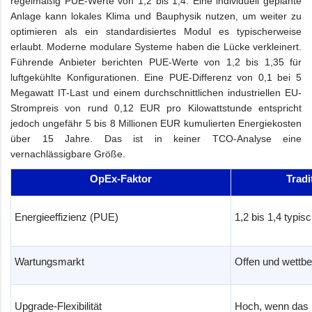
regelmäßig PUE-Werte von 1,2 bis 1,4. Eine individuell geplante
Anlage kann lokales Klima und Bauphysik nutzen, um weiter zu
optimieren als ein standardisiertes Modul es typischerweise
erlaubt. Moderne modulare Systeme haben die Lücke verkleinert.
Führende Anbieter berichten PUE-Werte von 1,2 bis 1,35 für
luftgekühlte Konfigurationen. Eine PUE-Differenz von 0,1 bei 5
Megawatt IT-Last und einem durchschnittlichen industriellen EU-
Strompreis von rund 0,12 EUR pro Kilowattstunde entspricht
jedoch ungefähr 5 bis 8 Millionen EUR kumulierten Energiekosten
über 15 Jahre. Das ist in keiner TCO-Analyse eine
vernachlässigbare Größe.
OpEx-Faktor
Tradi
Energieeffizienz (PUE)
1,2 bis 1,4 typis
Wartungsmarkt
Offen und wettb
Upgrade-Flexibilität
Hoch, wenn das 