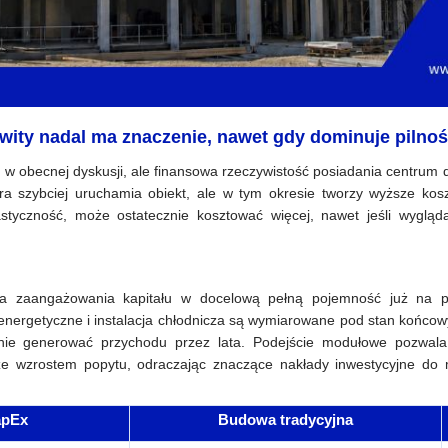
wity nadal ma znaczenie, nawet gdy dominuje pilno
 w obecnej dyskusji, ale finansowa rzeczywistość posiadania centrum
ra szybciej uruchamia obiekt, ale w tym okresie tworzy wyższe kosz
styczność, może ostatecznie kosztować więcej, nawet jeśli wygląda
 zaangażowania kapitału w docelową pełną pojemność już na p
energetyczne i instalacja chłodnicza są wymiarowane pod stan końcowy,
e nie generować przychodu przez lata. Podejście modułowe pozwala
e wzrostem popytu, odraczając znaczące nakłady inwestycyjne do
apEx
Budowa tradycyjna