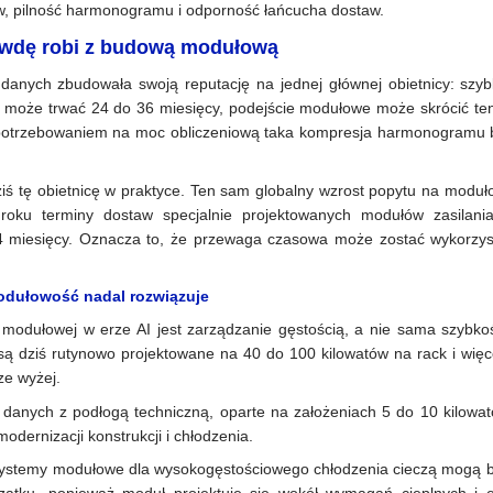
ów, pilność harmonogramu i odporność łańcucha dostaw.
awdę robi z budową modułową
nych zbudowała swoją reputację na jednej głównej obietnicy: szybk
może trwać 24 do 36 miesięcy, podejście modułowe może skrócić ten
potrzebowaniem na moc obliczeniową taka kompresja harmonogramu b
iś tę obietnicę w praktyce. Ten sam globalny wzrost popytu na modu
ku terminy dostaw specjalnie projektowanych modułów zasilania
4 miesięcy. Oznacza to, że przewaga czasowa może zostać wykorzys
modułowość nadal rozwiązuje
odułowej w erze AI jest zarządzanie gęstością, a nie sama szybkoś
ą dziś rutynowo projektowane na 40 do 100 kilowatów na rack i więc
ze wyżej.
 danych z podłogą techniczną, oparte na założeniach 5 do 10 kilowat
modernizacji konstrukcji i chłodzenia.
systemy modułowe dla wysokogęstościowego chłodzenia cieczą mogą b