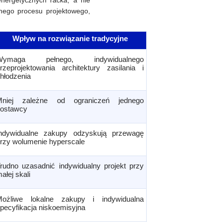
nergetycznych racka, a nie
nego procesu projektowego,
Wpływ na rozwiązanie tradycyjne
Wymaga pełnego, indywidualnego
rzeprojektowania architektury zasilania i
hłodzenia
Mniej zależne od ograniczeń jednego
dostawcy
Indywidualne zakupy odzyskują przewagę
rzy wolumenie hyperscale
rudno uzasadnić indywidualny projekt przy
ałej skali
Możliwe lokalne zakupy i indywidualna
pecyfikacja niskoemisyjna