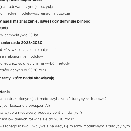
yjna budowa utrzymuje pozycję
tion i edge: modułowość umacnia pozycję
y nadal ma znaczenie, nawet gdy dominuje pilność
wania
w perspektywie 15 lat
a zmierza do 2028-2030
ułów wzrosną, ale nie natychmiast
mieni ekonomikę modułów
onego rozwoju wpłyną na wybór metody
ntrów danych w 2030 roku
: ramy, które nadal obowiązują
tania
centrum danych jest nadal szybsza niż tradycyjna budowa?
jest lepsza dla obciążeń AI?
yka wyboru modułowej budowy centrum danych?
entrów danych rozwiną się do 2030 roku?
oważonego rozwoju wpływają na decyzję między modułowym a tradycyjnym