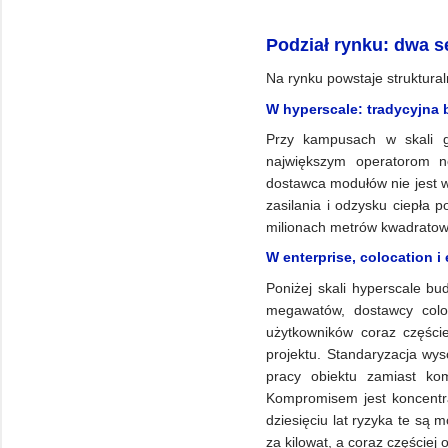
Podział rynku: dwa 
Na rynku powstaje struktural
W hyperscale: tradycyjna
Przy kampusach w skali g
największym operatorom n
dostawca modułów nie jest w 
zasilania i odzysku ciepła p
milionach metrów kwadratow
W enterprise, colocation 
Poniżej skali hyperscale b
megawatów, dostawcy coloc
użytkowników coraz częście
projektu. Standaryzacja wy
pracy obiektu zamiast ko
Kompromisem jest koncentra
dziesięciu lat ryzyka te są 
za kilowat, a coraz częściej