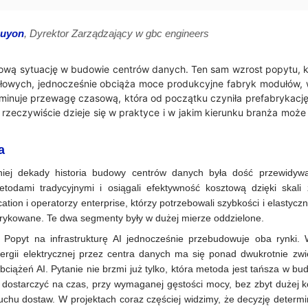
Guyon
, Dyrektor Zarządzający w gbc engineers
pową sytuację w budowie centrów danych. Ten sam wzrost popytu, k
owych, jednocześnie obciąża moce produkcyjne fabryk modułów, 
minuje przewagę czasową, która od początku czyniła prefabrykację
 rzeczywiście dzieje się w praktyce i w jakim kierunku branża może
a
niej dekady historia budowy centrów danych była dość przewidywa
odami tradycyjnymi i osiągali efektywność kosztową dzięki skali 
ation i operatorzy enterprise, którzy potrzebowali szybkości i elastyczn
rykowane. Te dwa segmenty były w dużej mierze oddzielone.
 Popyt na infrastrukturę AI jednocześnie przebudowuje oba rynki. 
ergii elektrycznej przez centra danych ma się ponad dwukrotnie z
ciążeń AI. Pytanie nie brzmi już tylko, która metoda jest tańsza w bud
dostarczyć na czas, przy wymaganej gęstości mocy, bez zbyt dużej ko
chu dostaw. W projektach coraz częściej widzimy, że decyzję determi