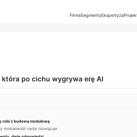
Firma
Segmenty
Ekspertyza
Projek
która po cichu wygrywa erę AI
ę robi z budową modułową
óry modułowość nadal rozwiązuje
menty, dwie odpowiedzi