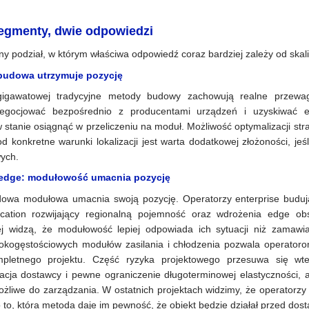
segmenty, dwie odpowiedzi
ny podział, w którym właściwa odpowiedź coraz bardziej zależy od skali
 budowa utrzymuje pozycję
igawatowej tradycyjne metody budowy zachowują realne przewa
egocjować bezpośrednio z producentami urządzeń i uzyskiwać ef
stanie osiągnąć w przeliczeniu na moduł. Możliwość optymalizacji strat
od konkretne warunki lokalizacji jest warta dodatkowej złożoności, jeś
ych.
i edge: modułowość umacnia pozycję
udowa modułowa umacnia swoją pozycję. Operatorzy enterprise budu
ation rozwijający regionalną pojemność oraz wdrożenia edge obsłu
j widzą, że modułowość lepiej odpowiada ich sytuacji niż zamawia
sokogęstościowych modułów zasilania i chłodzenia pozwala operatoro
mpletnego projektu. Część ryzyka projektowego przesuwa się w
cja dostawcy i pewne ograniczenie długoterminowej elastyczności, a
możliwe do zarządzania. W ostatnich projektach widzimy, że operatorzy 
 o to, która metoda daje im pewność, że obiekt będzie działał przed dos