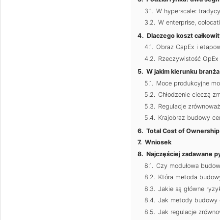
W hyperscale: tradyc
W enterprise, coloca
Dlaczego koszt całkowit
Obraz CapEx i etapo
Rzeczywistość OpEx 
W jakim kierunku branż
Moce produkcyjne mod
Chłodzenie cieczą z
Regulacje zrównoważ
Krajobraz budowy ce
Total Cost of Ownership
Wniosek
Najczęściej zadawane py
Czy modułowa budowa 
Która metoda budowy 
Jakie są główne ryz
Jak metody budowy c
Jak regulacje zrówn