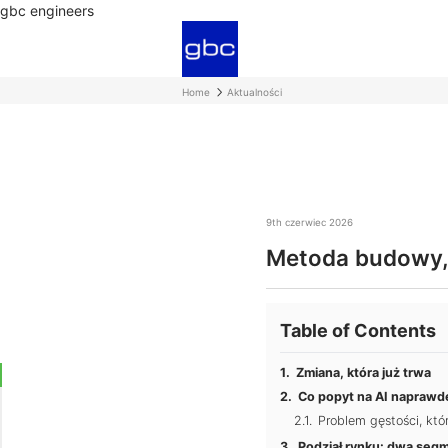
gbc engineers
Home
Aktualności
9th czerwiec 2026
Metoda budowy, 
Table of Contents
Zmiana, która już trwa
Co popyt na AI naprawd
Problem gęstości, kt
Podział rynku: dwa seg