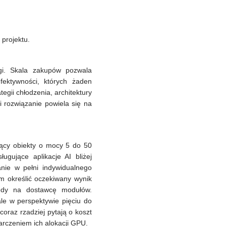
 projektu.
gi. Skala zakupów pozwala
ektywności, których żaden
egii chłodzenia, architektury
li rozwiązanie powiela się na
jący obiekty o mocy 5 do 50
gujące aplikacje AI bliżej
nie w pełni indywidualnego
m określić oczekiwany wynik
tedy na dostawcę modułów.
le w perspektywie pięciu do
coraz rzadziej pytają o koszt
tarczeniem ich alokacji GPU.