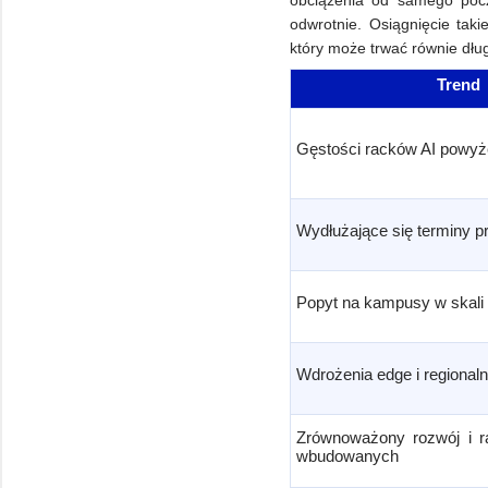
obciążenia od samego pocz
odwrotnie. Osiągnięcie tak
który może trwać równie dł
Trend
Gęstości racków AI powyż
Wydłużające się terminy p
Popyt na kampusy w skali
Wdrożenia edge i regionaln
Zrównoważony rozwój i ra
wbudowanych