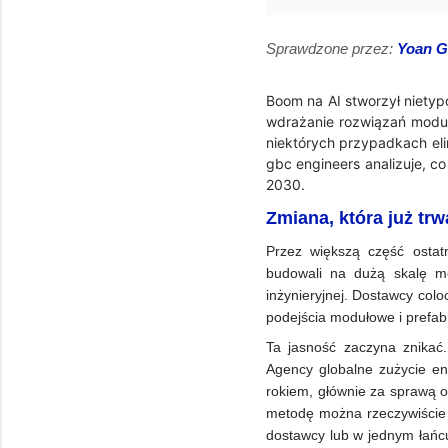
Sprawdzone przez:
Yoan 
Boom na AI stworzył niety
wdrażanie rozwiązań moduł
niektórych przypadkach eli
gbc engineers analizuje, co
2030.
Zmiana, która już trw
Przez większą część ostat
budowali na dużą skalę met
inżynieryjnej. Dostawcy coloc
podejścia modułowe i prefab
Ta jasność zaczyna znikać.
Agency globalne zużycie en
rokiem, głównie za sprawą ob
metodę można rzeczywiście 
dostawcy lub w jednym łańcu