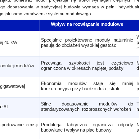
ątku, ponieważ moduł projektuje się wokół wymagań cieplnych i e
iego dopasowania w tradycyjnej budowie wymaga w pełni indywidual
ugo jak samo zamówienie systemu modułowego.
Wpływ na rozwiązanie modułowe
Specjalnie projektowane moduły naturalnie
ej 40 kW
p
pasują do obciążeń wysokiej gęstości
c
Przewaga szybkości jest częściowo
rodukcji modułów
ograniczona w okresach napiętej podaży
Ekonomia modułów staje się mniej
 gigawatowej
konkurencyjna przy bardzo dużej skali
p
Silne dopasowanie modułów do
T
e AI
standaryzowanych, rozproszonych wdrożeń
m
portowanie emisji
Produkcja fabryczna ogranicza odpady
budowlane i wpływ na plac budowy
s