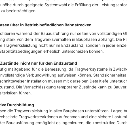
uhöhe durch geeignete Systemwahl die Erfüllung der Leistungsanfo
 zu beeinträchtigen.
sen über in Betrieb befindlichen Bahnstrecken
fitieren während der Bauausführung nur selten von vollständigen G
ung stark von dem Tragwerksverhalten in Bauphasen abhängt. Die P
r Tragwerksleistung nicht nur im Endzustand, sondern in jeder einze
 Stabilitätsbedingungen erheblich unterscheiden können.
Zustände, nicht nur für den Endzustand
äufig maßgebend für die Bemessung, da Tragwerksysteme in Zwische
r unvollständige Verbundwirkung aufweisen können. Standsicherheit
hnittsweiser Installation müssen mit derselben Detailtiefe untersu
zustand. Die Vernachlässigung temporärer Zustände kann zu Bauve
tsrisiken führen.
ktive Durchbildung
sen die Tragwerksleistung in allen Bauphasen unterstützen. Lager, 
echselnde Tragwerksreaktionen aufnehmen und eine sichere Lastuml
er Bauausführung ermöglicht es Ingenieuren, die konstruktive Durc