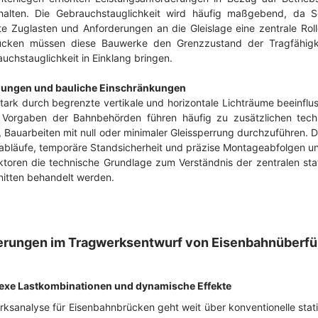
rhalten. Die Gebrauchstauglichkeit wird häufig maßgebend, da S
 Zuglasten und Anforderungen an die Gleislage eine zentrale Roll
rücken müssen diese Bauwerke den Grenzzustand der Tragfähigkei
uchstauglichkeit in Einklang bringen.
ungen und bauliche Einschränkungen
rk durch begrenzte vertikale und horizontale Lichträume beeinflus
 Vorgaben der Bahnbehörden führen häufig zu zusätzlichen tec
, Bauarbeiten mit null oder minimaler Gleissperrung durchzuführen. 
abläufe, temporäre Standsicherheit und präzise Montageabfolgen un
toren die technische Grundlage zum Verständnis der zentralen sta
nitten behandelt werden.
derungen im Tragwerksentwurf von Eisenbahnüberf
exe Lastkombinationen und dynamische Effekte
rksanalyse für Eisenbahnbrücken geht weit über konventionelle sta