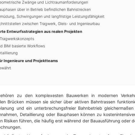
Geometrische Zwänge und Lichtraumanforderungen
auphasen über in Betrieb befindlichen Bahnstrecken
rmüdung, Schwingungen und langfristige Leistungsfähigkeit
hnittstellen zwischen Tragwerk, Gleis- und Ingenieurbau
rte Entwurfsstrategien aus realen Projekten
s Tragwerkskonzepts
nd BIM basierte Workflows
taillierung
ür Ingenieure und Projektteams
ewährt
gehören zu den komplexesten Bauwerken in modernen Verkehrsin
en Brücken müssen sie sicher über aktiven Bahntrassen funktionie
planung und ein unterbrechungsfreier Bahnbetrieb gleichermaßen k
nnahmen, Detaillierung oder Bauphasen können zu kostenintensive
hen Risiken führen, die häufig erst während der Bauausführung oder
rechnungen.