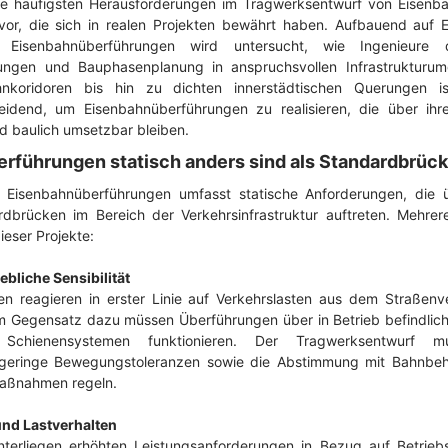
die häufigsten Herausforderungen im Tragwerksentwurf von Eisenba
or, die sich in realen Projekten bewährt haben. Aufbauend auf
 Eisenbahnüberführungen wird untersucht, wie Ingenieure d
ngen und Bauphasenplanung in anspruchsvollen Infrastrukturu
nkoridoren bis hin zu dichten innerstädtischen Querungen is
eidend, um Eisenbahnüberführungen zu realisieren, die über ih
nd baulich umsetzbar bleiben.
führungen statisch anders sind als Standardbrüc
 Eisenbahnüberführungen umfasst statische Anforderungen, die ü
rdbrücken im Bereich der Verkehrsinfrastruktur auftreten. Mehrer
ieser Projekte:
bliche Sensibilität
n reagieren in erster Linie auf Verkehrslasten aus dem Straßenv
m Gegensatz dazu müssen Überführungen über in Betrieb befindlich
n Schienensystemen funktionieren. Der Tragwerksentwurf m
 geringe Bewegungstoleranzen sowie die Abstimmung mit Bahnbeh
maßnahmen regeln.
nd Lastverhalten
terliegen erhöhten Leistungsanforderungen in Bezug auf Betrieb