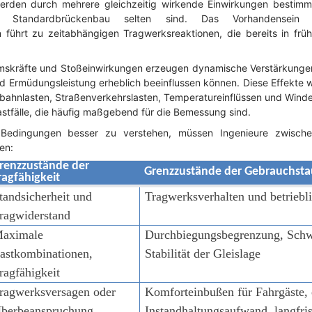
rden durch mehrere gleichzeitig wirkende Einwirkungen bestimm
m Standardbrückenbau selten sind. Das Vorhandensein 
führt zu zeitabhängigen Tragwerksreaktionen, die bereits in frü
skräfte und Stoßeinwirkungen erzeugen dynamische Verstärkungen
 Ermüdungsleistung erheblich beeinflussen können. Diese Effekte 
hnlasten, Straßenverkehrslasten, Temperatureinflüssen und Windei
astfälle, die häufig maßgebend für die Bemessung sind.
edingungen besser zu verstehen, müssen Ingenieure zwische
en:
renzzustände der
Grenzzustände der Gebrauchstau
ragfähigkeit
tandsicherheit und
Tragwerksverhalten und betriebl
ragwiderstand
aximale
Durchbiegungsbegrenzung, Schw
astkombinationen,
Stabilität der Gleislage
ragfähigkeit
ragwerksversagen oder
Komforteinbußen für Fahrgäste, 
berbeanspruchung
Instandhaltungsaufwand, langfri