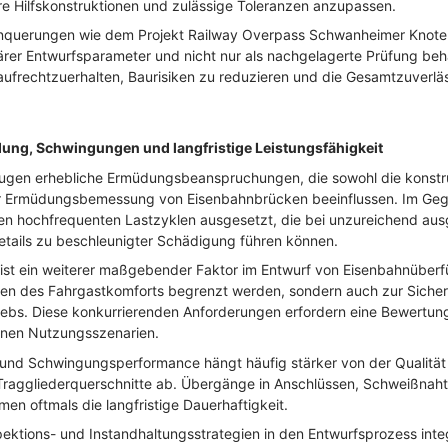
 Hilfskonstruktionen und zulässige Toleranzen anzupassen.
hnquerungen wie dem Projekt Railway Overpass Schwanheimer Knote
rer Entwurfsparameter und nicht nur als nachgelagerte Prüfung beha
ufrechtzuerhalten, Baurisiken zu reduzieren und die Gesamtzuverläs
ung, Schwingungen und langfristige Leistungsfähigkeit
ugen erhebliche Ermüdungsbeanspruchungen, die sowohl die konstru
der Ermüdungsbemessung von Eisenbahnbrücken beeinflussen. Im Ge
n hochfrequenten Lastzyklen ausgesetzt, die bei unzureichend aus
tails zu beschleunigter Schädigung führen können.
ist ein weiterer maßgebender Faktor im Entwurf von Eisenbahnübe
en des Fahrgastkomforts begrenzt werden, sondern auch zur Sichers
iebs. Diese konkurrierenden Anforderungen erfordern eine Bewertu
enen Nutzungsszenarien.
nd Schwingungsperformance hängt häufig stärker von der Qualität d
Traggliederquerschnitte ab. Übergänge in Anschlüssen, Schweißnaht
n oftmals die langfristige Dauerhaftigkeit.
ektions- und Instandhaltungsstrategien in den Entwurfsprozess inte