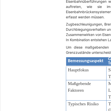
Eisenbahnüberführungen we
auftreten, wie sie i
Eisenbahnbrückensystemen 
erfasst werden müssen.
Zugbeschleunigungen, Brem
Durchbiegungsverhalten und
Zusammenwirken von Eisenba
In Kombination entstehen L
Um diese maßgebenden B
Grenzzustände unterscheid
G
Bemessungsaspekt
T
Hauptfokus
S
T
Maßgebende
M
Faktoren
L
T
Typisches Risiko
T
Ü