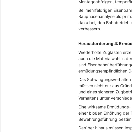
Montageabfolgen, temporäre
Bei mehrfeldrigen Eisenba
Bauphasenanalyse als primä
dazu bei, den Bahnbetrieb a
verbessern.
Herausforderung 4: Ermüd
Wiederholte Zuglasten erze
auch die Materialwahl in 
sind Eisenbahnüberführunge
ermüdungsempfindlichen De
Das Schwingungsverhalten 
müssen nicht nur aus Gründ
und eines sicheren Zugbetr
Verhaltens unter verschied
Eine wirksame Ermüdungs- u
einer bloßen Erhöhung der 
Bewehrungsführung bestimme
Darüber hinaus müssen Insp