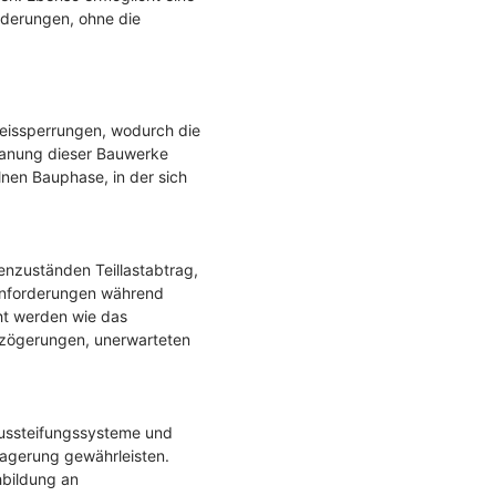
rderungen, ohne die
leissperrungen, wodurch die
lanung dieser Bauwerke
lnen Bauphase, in der sich
nzuständen Teillastabtrag,
sanforderungen während
cht werden wie das
rzögerungen, unerwarteten
Aussteifungssysteme und
agerung gewährleisten.
hbildung an