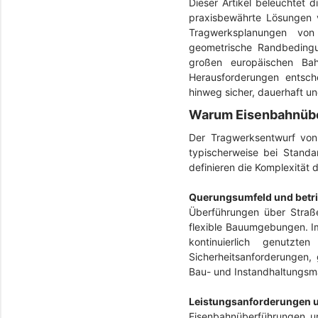
Dieser Artikel beleuchtet 
praxisbewährte Lösungen v
Tragwerksplanungen von
geometrische Randbedingu
großen europäischen Bah
Herausforderungen entsch
hinweg sicher, dauerhaft u
Warum Eisenbahnüber
Der Tragwerksentwurf von
typischerweise bei Standa
definieren die Komplexität d
Querungsumfeld und betrie
Überführungen über Straße
flexible Bauumgebungen. I
kontinuierlich genutzte
Sicherheitsanforderungen,
Bau- und Instandhaltungs
Leistungsanforderungen u
Eisenbahnüberführungen un