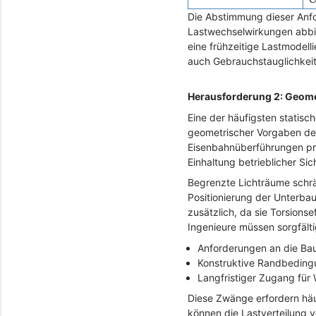
Die Abstimmung dieser Anfor
Lastwechselwirkungen abbil
eine frühzeitige Lastmodel
auch Gebrauchstauglichkeitsz
Herausforderung 2: Geom
Eine der häufigsten statisc
geometrischer Vorgaben de
Eisenbahnüberführungen prä
Einhaltung betrieblicher Sic
Begrenzte Lichträume schr
Positionierung der Unterba
zusätzlich, da sie Torsions
Ingenieure müssen sorgfälti
Anforderungen an die Bauh
Konstruktive Randbedin
Langfristiger Zugang für
Diese Zwänge erfordern häu
können die Lastverteilung v