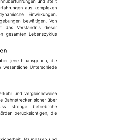
hnüberführungen und stellt
 Erfahrungen aus komplexen
ynamische Einwirkungen,
mgebungen bewältigen. Von
t das Verständnis dieser
ren gesamten Lebenszyklus
ken
ber jene hinausgehen, die
e wesentliche Unterschiede
erkehr und vergleichsweise
e Bahnstrecken sicher über
uss strenge betriebliche
örden berücksichtigen, die
ssicherheit, Bauphasen und