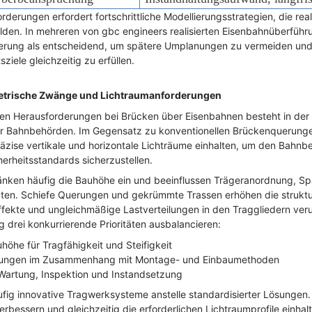
derungen erfordert fortschrittliche Modellierungsstrategien, die real
den. In mehreren von gbc engineers realisierten Eisenbahnüberführu
lierung als entscheidend, um spätere Umplanungen zu vermeiden und 
iele gleichzeitig zu erfüllen.
etrische Zwänge und Lichtraumanforderungen
hen Herausforderungen bei Brücken über Eisenbahnen besteht in der 
r Bahnbehörden. Im Gegensatz zu konventionellen Brückenquerung
zise vertikale und horizontale Lichträume einhalten, um den Bahnbe
herheitsstandards sicherzustellen.
änken häufig die Bauhöhe ein und beeinflussen Trägeranordnung, S
uten. Schiefe Querungen und gekrümmte Trassen erhöhen die struktu
effekte und ungleichmäßige Lastverteilungen in den Traggliedern ver
g drei konkurrierende Prioritäten ausbalancieren:
öhe für Tragfähigkeit und Steifigkeit
gungen im Zusammenhang mit Montage- und Einbaumethoden
 Wartung, Inspektion und Instandsetzung
fig innovative Tragwerksysteme anstelle standardisierter Lösungen
erbessern und gleichzeitig die erforderlichen Lichtraumprofile einhal