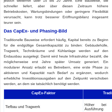
jedoch weiterhin über 15 bis 20 Jahre. Eine Bauweise, die
schneller liefert, aber über diesen Zeitraum höhere
Betriebskosten, Wartungsbindungen oder geringere Flexibilität
verursacht, kann trotz besserer Eröffnungsbilanz insgesamt
teurer sein.
Das CapEx- und Phasing-Bild
Traditionelle Bauweise erfordert häufig, Kapital bereits zu Beginn
für die endgültige Gesamtkapazität zu binden: Gebäudehülle,
Tragwerk, Technikräume und Kühlanlage werden auf den
Endausbau ausgelegt. Damit wird heute Infrastruktur bezahlt, die
möglicherweise erst Jahre später Umsatz generiert. Ein
modularer Ansatz erlaubt es Betreibern, eine erste Phase zu
aktivieren und Kapazität nach Bedarf zu ergänzen, wodurch
erhebliche Investitionsausgaben auf den Zeitpunkt verschoben
werden, an dem sie tatsächlich benötigt werden.
CapEx-Faktor
Tradi
Höher bei ind
Tiefbau und Tragwerk
Ausführung