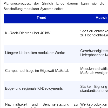
Planungsprozess, der ähnlich lange dauern kann wie die
Beschaffung modularer Systeme selbst.
Trend
Auswir
Speziell entwick
KI-Rack-Dichten über 40 kW
zu Hochdichte-La
Geschwindigkeits
Längere Lieferzeiten modularer Werke
Lieferphasen teil
Modulwirtschaftl
Campusnachfrage im Gigawatt-Maßstab
Maßstab weniger
Starke Eignung
Edge- und regionale KI-Deployments
standardisierte, 
Nachhaltigkeit und Berichterstattung zu
Werksproduktio