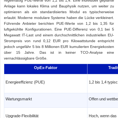
regelmäßig PUE-Werte von 1,2 bis 1,4. Eine individuell geplante
Anlage kann lokales Klima und Bauphysik nutzen, um weiter zu
optimieren als ein standardisiertes Modul es typischerweise
erlaubt. Moderne modulare Systeme haben die Lücke verkleinert.
Führende Anbieter berichten PUE-Werte von 1,2 bis 1,35 für
luftgekühlte Konfigurationen. Eine PUE-Differenz von 0,1 bei 5
Megawatt IT-Last und einem durchschnittlichen industriellen EU-
Strompreis von rund 0,12 EUR pro Kilowattstunde entspricht
jedoch ungefähr 5 bis 8 Millionen EUR kumulierten Energiekosten
über 15 Jahre. Das ist in keiner TCO-Analyse eine
vernachlässigbare Größe.
OpEx-Faktor
Tradi
Energieeffizienz (PUE)
1,2 bis 1,4 typis
Wartungsmarkt
Offen und wettb
Upgrade-Flexibilität
Hoch, wenn das 