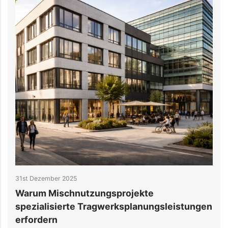
25th Dezember 2025
jekte
Tragwerksplanung über die re
planungsleistungen
Normenkonformität hinaus