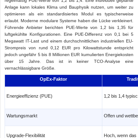
regelmäßig PUE-Werte von 1,2 bis 1,4. Eine individuell geplante
Anlage kann lokales Klima und Bauphysik nutzen, um weiter zu
optimieren als ein standardisiertes Modul es typischerweise
erlaubt. Moderne modulare Systeme haben die Lücke verkleinert.
Führende Anbieter berichten PUE-Werte von 1,2 bis 1,35 für
luftgekühlte Konfigurationen. Eine PUE-Differenz von 0,1 bei 5
Megawatt IT-Last und einem durchschnittlichen industriellen EU-
Strompreis von rund 0,12 EUR pro Kilowattstunde entspricht
jedoch ungefähr 5 bis 8 Millionen EUR kumulierten Energiekosten
über 15 Jahre. Das ist in keiner TCO-Analyse eine
vernachlässigbare Größe.
OpEx-Faktor
Tradi
Energieeffizienz (PUE)
1,2 bis 1,4 typis
Wartungsmarkt
Offen und wettb
Upgrade-Flexibilität
Hoch, wenn das 