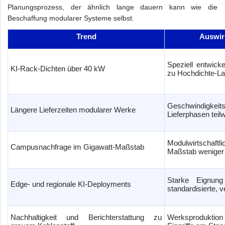
Planungsprozess, der ähnlich lange dauern kann wie die
Beschaffung modularer Systeme selbst.
Trend
Auswir
Speziell entwick
KI-Rack-Dichten über 40 kW
zu Hochdichte-La
Geschwindigkeits
Längere Lieferzeiten modularer Werke
Lieferphasen teil
Modulwirtschaftl
Campusnachfrage im Gigawatt-Maßstab
Maßstab weniger
Starke Eignung
Edge- und regionale KI-Deployments
standardisierte, 
Nachhaltigkeit und Berichterstattung zu
Werksproduktio