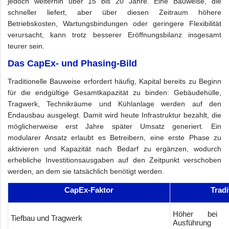
jedoch weiterhin über 15 bis 20 Jahre. Eine Bauweise, die
schneller liefert, aber über diesen Zeitraum höhere
Betriebskosten, Wartungsbindungen oder geringere Flexibilität
verursacht, kann trotz besserer Eröffnungsbilanz insgesamt
teurer sein.
Das CapEx- und Phasing-Bild
Traditionelle Bauweise erfordert häufig, Kapital bereits zu Beginn
für die endgültige Gesamtkapazität zu binden: Gebäudehülle,
Tragwerk, Technikräume und Kühlanlage werden auf den
Endausbau ausgelegt. Damit wird heute Infrastruktur bezahlt, die
möglicherweise erst Jahre später Umsatz generiert. Ein
modularer Ansatz erlaubt es Betreibern, eine erste Phase zu
aktivieren und Kapazität nach Bedarf zu ergänzen, wodurch
erhebliche Investitionsausgaben auf den Zeitpunkt verschoben
werden, an dem sie tatsächlich benötigt werden.
CapEx-Faktor
Tradi
Höher bei ind
Tiefbau und Tragwerk
Ausführung