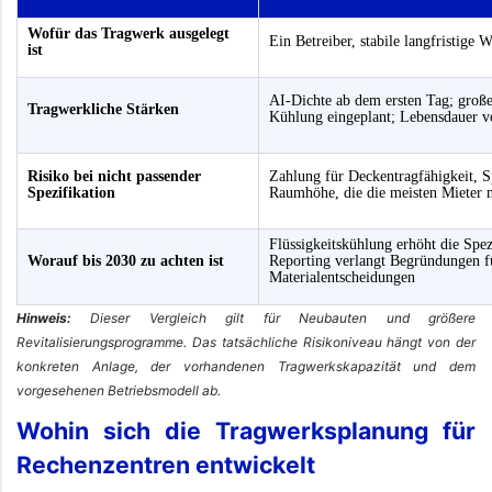
Wofür das Tragwerk ausgelegt
Ein Betreiber, stabile langfristige 
ist
AI-Dichte ab dem ersten Tag; groß
Tragwerkliche Stärken
Kühlung eingeplant; Lebensdauer v
Risiko bei nicht passender
Zahlung für Deckentragfähigkeit, 
Spezifikation
Raumhöhe, die die meisten Mieter 
Flüssigkeitskühlung erhöht die Spez
Worauf bis 2030 zu achten ist
Reporting verlangt Begründungen f
Materialentscheidungen
Hinweis:
Dieser Vergleich gilt für Neubauten und größere
Revitalisierungsprogramme. Das tatsächliche Risikoniveau hängt von der
konkreten Anlage, der vorhandenen Tragwerkskapazität und dem
vorgesehenen Betriebsmodell ab.
Wohin sich die Tragwerksplanung für
Rechenzentren entwickelt