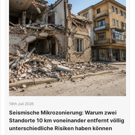
19th Juli 2026
1
Seismische Mikrozonierung: Warum zwei
6
Standorte 10 km voneinander entfernt völlig
d
unterschiedliche Risiken haben können