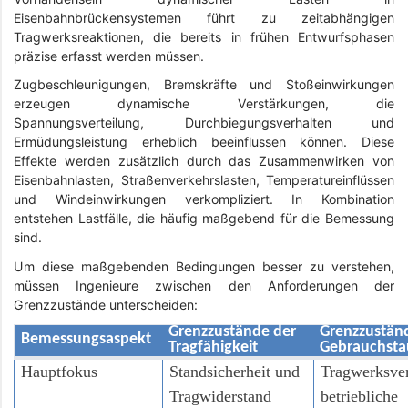
Eisenbahnbrückensystemen führt zu zeitabhängigen
Tragwerksreaktionen, die bereits in frühen Entwurfsphasen
präzise erfasst werden müssen.
Zugbeschleunigungen, Bremskräfte und Stoßeinwirkungen
erzeugen dynamische Verstärkungen, die
Spannungsverteilung, Durchbiegungsverhalten und
Ermüdungsleistung erheblich beeinflussen können. Diese
Effekte werden zusätzlich durch das Zusammenwirken von
Eisenbahnlasten, Straßenverkehrslasten, Temperatureinflüssen
und Windeinwirkungen verkompliziert. In Kombination
entstehen Lastfälle, die häufig maßgebend für die Bemessung
sind.
Um diese maßgebenden Bedingungen besser zu verstehen,
müssen Ingenieure zwischen den Anforderungen der
Grenzzustände unterscheiden:
Grenzzustände der
Grenzzustän
Bemessungsaspekt
Tragfähigkeit
Gebrauchstau
Hauptfokus
Standsicherheit und
Tragwerksver
Tragwiderstand
betriebliche