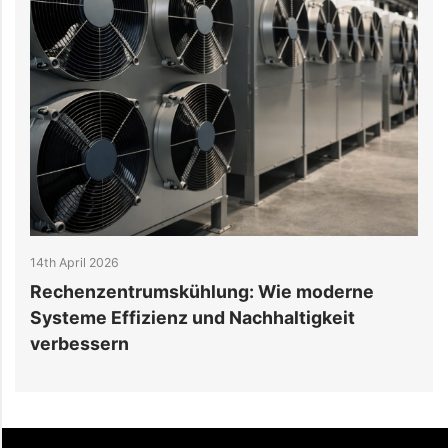
14th April 2026
6
Rechenzentrumskühlung: Wie moderne
W
Systeme Effizienz und Nachhaltigkeit
v
verbessern