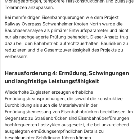
Montageabfolgen, temporäre Hilfskonstruktionen und zulässige
Toleranzen anzupassen.
Bei mehrfeldrigen Eisenbahnquerungen wie dem Projekt
Railway Overpass Schwanheimer Knoten North wurde die
Bauphasenanalyse als primärer Entwurfsparameter und nicht
nur als nachgelagerte Prüfung behandelt. Dieser Ansatz trug
dazu bei, den Bahnbetrieb aufrechtzuerhalten, Baurisiken zu
reduzieren und die Gesamtzuverlässigkeit des Projekts zu
verbessern.
Herausforderung 4: Ermüdung, Schwingungen
und langfristige Leistungsfähigkeit
Wiederholte Zuglasten erzeugen erhebliche
Ermüdungsbeanspruchungen, die sowohl die konstruktive
Durchbildung als auch die Materialwahl in der
Ermüdungsbemessung von Eisenbahnbrücken beeinflussen. Im
Gegensatz zu Straßenbrücken sind Eisenbahnüberführungen
hochfrequenten Lastzyklen ausgesetzt, die bei unzureichend
ausgelegten ermüdungsempfindlichen Details zu
beschleunigter Schädigung führen können.