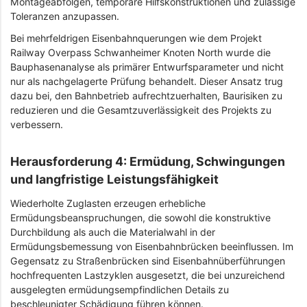
Montageabfolgen, temporäre Hilfskonstruktionen und zulässige
Toleranzen anzupassen.
Bei mehrfeldrigen Eisenbahnquerungen wie dem Projekt
Railway Overpass Schwanheimer Knoten North wurde die
Bauphasenanalyse als primärer Entwurfsparameter und nicht
nur als nachgelagerte Prüfung behandelt. Dieser Ansatz trug
dazu bei, den Bahnbetrieb aufrechtzuerhalten, Baurisiken zu
reduzieren und die Gesamtzuverlässigkeit des Projekts zu
verbessern.
Herausforderung 4: Ermüdung, Schwingungen
und langfristige Leistungsfähigkeit
Wiederholte Zuglasten erzeugen erhebliche
Ermüdungsbeanspruchungen, die sowohl die konstruktive
Durchbildung als auch die Materialwahl in der
Ermüdungsbemessung von Eisenbahnbrücken beeinflussen. Im
Gegensatz zu Straßenbrücken sind Eisenbahnüberführungen
hochfrequenten Lastzyklen ausgesetzt, die bei unzureichend
ausgelegten ermüdungsempfindlichen Details zu
beschleunigter Schädigung führen können.