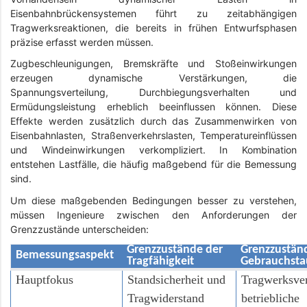
Eisenbahnbrückensystemen führt zu zeitabhängigen
Tragwerksreaktionen, die bereits in frühen Entwurfsphasen
präzise erfasst werden müssen.
Zugbeschleunigungen, Bremskräfte und Stoßeinwirkungen
erzeugen dynamische Verstärkungen, die
Spannungsverteilung, Durchbiegungsverhalten und
Ermüdungsleistung erheblich beeinflussen können. Diese
Effekte werden zusätzlich durch das Zusammenwirken von
Eisenbahnlasten, Straßenverkehrslasten, Temperatureinflüssen
und Windeinwirkungen verkompliziert. In Kombination
entstehen Lastfälle, die häufig maßgebend für die Bemessung
sind.
Um diese maßgebenden Bedingungen besser zu verstehen,
müssen Ingenieure zwischen den Anforderungen der
Grenzzustände unterscheiden:
Grenzzustände der
Grenzzustän
Bemessungsaspekt
Tragfähigkeit
Gebrauchstau
Hauptfokus
Standsicherheit und
Tragwerksver
Tragwiderstand
betriebliche