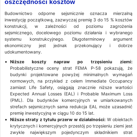
oszczędności kosztów
Budownictwo odporne sejsmicznie oznacza mierzalną
inwestycję początkową, zazwyczaj premię 3 do 15 % kosztów
konstrukcji, w zależności od poziomu zagrożenia
sejsmicznego, docelowego poziomu działania i wybranego
systemu konstrukcyjnego. Długoterminowy argument
ekonomiczny jest jednak przekonujący i dobrze
udokumentowany.
Niższe koszty napraw po trzęsieniu ziemi:
Probabilistyczne oceny strat FEMA P-58 pokazują, że
budynki projektowane powyżej minimalnych wymagań
normowych, na przykład z celem Immediate Occupancy
zamiast Life Safety, osiągają znacznie niższe wartości
Expected Annual Losses (EAL) i Probable Maximum Loss
(PML). Dla budynków komercyjnych w umiarkowanych
strefach sejsmicznych sama redukcja EAL może uzasadnić
premię inwestycyjną w ciągu 10 do 15 lat.
Niższe straty z tytułu przerw w działalności:
W obiektach
krytycznych i komercyjnych przestój po trzęsieniu ziemi jest
zwykle największym pojedynczym składnikiem strat