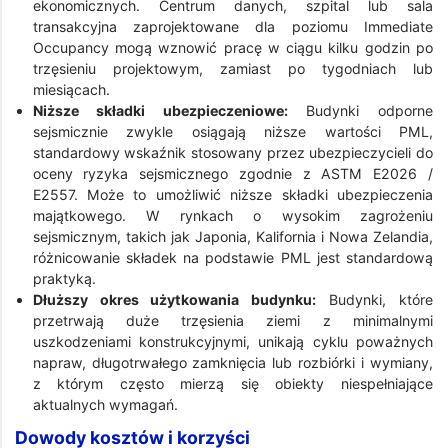
ekonomicznych. Centrum danych, szpital lub sala
transakcyjna zaprojektowane dla poziomu Immediate
Occupancy mogą wznowić pracę w ciągu kilku godzin po
trzęsieniu projektowym, zamiast po tygodniach lub
miesiącach.
Niższe składki ubezpieczeniowe:
Budynki odporne
sejsmicznie zwykle osiągają niższe wartości PML,
standardowy wskaźnik stosowany przez ubezpieczycieli do
oceny ryzyka sejsmicznego zgodnie z ASTM E2026 /
E2557. Może to umożliwić niższe składki ubezpieczenia
majątkowego. W rynkach o wysokim zagrożeniu
sejsmicznym, takich jak Japonia, Kalifornia i Nowa Zelandia,
różnicowanie składek na podstawie PML jest standardową
praktyką.
Dłuższy okres użytkowania budynku:
Budynki, które
przetrwają duże trzęsienia ziemi z minimalnymi
uszkodzeniami konstrukcyjnymi, unikają cyklu poważnych
napraw, długotrwałego zamknięcia lub rozbiórki i wymiany,
z którym często mierzą się obiekty niespełniające
aktualnych wymagań.
Dowody kosztów i korzyści