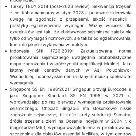
Turkey TBDY 2018 (post-2023 review): Sekwencja trzęsień
ziemi Kahramanmaraş w lutym 2023 r. ponownie skierowała
uwagę na zgodność z przepisami, jakość inspekcji i
praktykę egzekwowania wymagań. Ważny wniosek dla
czytelników jest taki, że efektywność sejsmiczna zależy nie
tylko od wymagań normowych, ale także od egzekwowania,
kontroli i jakości wykonania w praktyce.
Indonesia SNI 1726:2019: Zaktualizowana norma
projektowania sejsmicznego uwzględnia probabilistyczne
mapy zagrożenia i współczynniki amplifikacji lokalnej. Jako
istotny rynek centrów danych w Azji Południowo-
Wschodniej, indonezyjskie centra danych muszą spełniać te
wymagania.
Singapore SS EN 1998:2021: Singapur przyjął Eurocode 8
jako Singapore Standard SS EN 1998 w 2021 r.,
wprowadzając po raz pierwszy wymagania projektowania
sejsmicznego. Chociaż Singapur ma stosunkowo niskie
zagrożenie sejsmiczne, bliskość strefy subdukcji Sumatry,
źródła trzęsienia ziemi na Oceanie Indyjskim w 2004 r. o
magnitudzie M9.1, wymaga uwzględnienia w projektowaniu,
szczególnie dla obiektów essential facilities, w tym centrów