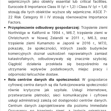
sejsmicznych jako obiekty essential lub critical facilities.
Eurocode 8 Importance Class III (γI = 1,2) i Class IV (γI = 1,4)
stosują dla tych obiektów wyższe siły sejsmiczne. ASCE 7-
22 Risk Category III i IV stosują równoważne Importance
Factors.
Przyspieszenie odbudowy gospodarczej:
Trzęsienie ziemi
Northridge w Kalifornii w 1994 r., M6.7, trzęsienie ziemi w
Christchurch w Nowej Zelandii w 2011 r., M6.3, oraz
trzęsienie ziemi Kumamoto w Japonii w 2016 r., M7.0,
pokazały, że społeczności, których zasób budynków
komercyjnych doznał uszkodzeń naprawialnych zamiast
katastrofalnych, odbudowywały się znacznie szybciej.
Ciągłość działania przekłada się bezpośrednio na
utrzymanie wpływów podatkowych, miejsc pracy i
odporności łańcuchów dostaw.
Rola centrów danych dla społeczności:
W gospodarce
cyfrowej centra danych są dla funkcjonowania społeczności
równie krytyczne jak szpitale. Usługi internetowe,
przetwarzanie płatności, sieci komunikacyjne i cyfrowe
usługi administracji zależą od dostępności centrów danych.
Centrum danych zaprojektowane dla poziomu Immediate
Occupancy po trzęsieniu ziemi, z izolacją sejsmiczną,