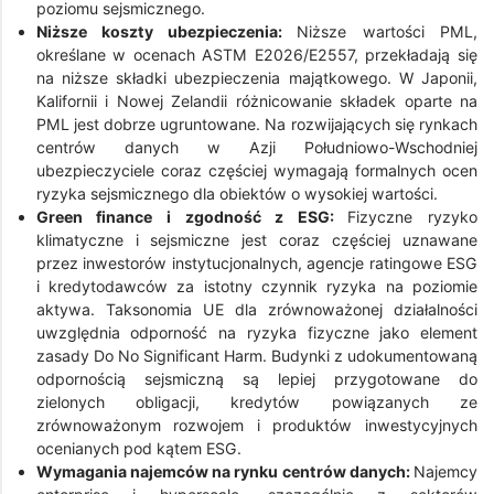
poziomu sejsmicznego.
Niższe koszty ubezpieczenia:
Niższe wartości PML,
określane w ocenach ASTM E2026/E2557, przekładają się
na niższe składki ubezpieczenia majątkowego. W Japonii,
Kalifornii i Nowej Zelandii różnicowanie składek oparte na
PML jest dobrze ugruntowane. Na rozwijających się rynkach
centrów danych w Azji Południowo-Wschodniej
ubezpieczyciele coraz częściej wymagają formalnych ocen
ryzyka sejsmicznego dla obiektów o wysokiej wartości.
Green finance i zgodność z ESG:
Fizyczne ryzyko
klimatyczne i sejsmiczne jest coraz częściej uznawane
przez inwestorów instytucjonalnych, agencje ratingowe ESG
i kredytodawców za istotny czynnik ryzyka na poziomie
aktywa. Taksonomia UE dla zrównoważonej działalności
uwzględnia odporność na ryzyka fizyczne jako element
zasady Do No Significant Harm. Budynki z udokumentowaną
odpornością sejsmiczną są lepiej przygotowane do
zielonych obligacji, kredytów powiązanych ze
zrównoważonym rozwojem i produktów inwestycyjnych
ocenianych pod kątem ESG.
Wymagania najemców na rynku centrów danych:
Najemcy