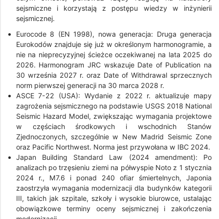
sejsmiczne i korzystają z postępu wiedzy w inżynierii
sejsmicznej.
Eurocode 8 (EN 1998), nowa generacja: Druga generacja
Eurokodów znajduje się już w określonym harmonogramie, a
nie na nieprecyzyjnej ścieżce oczekiwanej na lata 2025 do
2026. Harmonogram JRC wskazuje Date of Publication na
30 września 2027 r. oraz Date of Withdrawal sprzecznych
norm pierwszej generacji na 30 marca 2028 r.
ASCE 7-22 (USA): Wydanie z 2022 r. aktualizuje mapy
zagrożenia sejsmicznego na podstawie USGS 2018 National
Seismic Hazard Model, zwiększając wymagania projektowe
w częściach środkowych i wschodnich Stanów
Zjednoczonych, szczególnie w New Madrid Seismic Zone
oraz Pacific Northwest. Norma jest przywołana w IBC 2024.
Japan Building Standard Law (2024 amendment): Po
analizach po trzęsieniu ziemi na półwyspie Noto z 1 stycznia
2024 r., M7.6 i ponad 240 ofiar śmiertelnych, Japonia
zaostrzyła wymagania modernizacji dla budynków kategorii
III, takich jak szpitale, szkoły i wysokie biurowce, ustalając
obowiązkowe terminy oceny sejsmicznej i zakończenia
modernizacji.