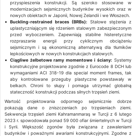
przyspieszenia konstrukcji. Są szeroko stosowane w
modernizacjach sejsmicznych budynków wysokich oraz w
nowych obiektach w Japonii, Nowej Zelandii i we Włoszech.
Buckling-restrained braces (BRBs):
Stalowe stężenia z
uplastyczniającym się rdzeniem stalowym zabezpieczonym
przed wyboczeniem. Zapewniają stabilne histeretyczne
rozpraszanie energii przy cyklicznym obciążeniu
sejsmicznym i są ekonomiczną alternatywą dla tłumików
lepkościowych w nowych konstrukcjach stalowych.
Ciągliwe żelbetowe ramy momentowe i ściany:
Systemy
konstrukcyjne projektowane zgodnie z Eurocode 8 DCH lub
wymaganiami ACI 318-19 dla special moment frames, tak
aby kontrolowane przeguby plastyczne powstawały w
belkach. Chroni to słupy i pomaga utrzymać globalną
stateczność konstrukcji podczas silnych trzęsień ziemi.
Wartość projektowania odpornego sejsmicznie dobrze
pokazują dane o zniszczeniach po trzęsieniach ziemi.
Sekwencja trzęsień ziemi Kahramanmaraş w Turcji z 6 lutego
2023 r. spowodowała ponad 59 000 ofiar śmiertelnych w Turcji
i Syrii. Większość zgonów była związana z zawaleniami
budynków i poważnymi awariami konstrukcyjnymi. Zgodne z