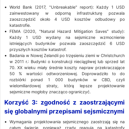
World Bank (2017, "Unbreakable" report): Każdy 1 USD
zainwestowany w odporną infrastrukturę pozwala
zaoszczędzić około 4 USD kosztów odbudowy po
katastrofie.
FEMA (2020, "Natural Hazard Mitigation Saves" study):
Każdy 1 USD wydany na sejsmiczne wzmocnienie
istniejących budynków pozwala zaoszczędzić 6 USD
przyszłych kosztów katastrof.
Badania w Nowej Zelandii po trzęsieniu ziemi w Christchurch
w 2011 r.: Budynki o konstrukcji nieciągliwej lub sprzed lat
70. XX wieku miały średnie koszty napraw przekraczające
50 % wartości odtworzeniowej. Doprowadziło to do
rozbiórki ponad 1 000 budynków w CBD, czyli
wielomiliardowej straty, którą lepsze projektowanie
sejsmiczne mogłoby znacząco ograniczyć.
Korzyść 3: zgodność z zaostrzającymi
się globalnymi przepisami sejsmicznymi
Wymagania projektowania sejsmicznego zaostrzają się na
całym świecie, ponieważ rządy reagują na katastrofy