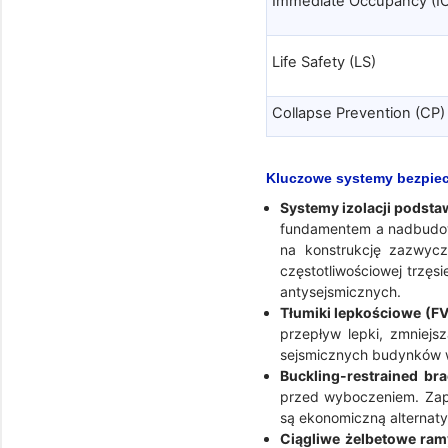
Immediate Occupancy (I
Life Safety (LS)
Collapse Prevention (CP)
Kluczowe systemy bezpie
Systemy izolacji podsta
fundamentem a nadbudową
na konstrukcję zazwycz
częstotliwościowej trzęs
antysejsmicznych.
Tłumiki lepkościowe (FV
przepływ lepki, zmniejs
sejsmicznych budynków w
Buckling-restrained br
przed wyboczeniem. Zapew
są ekonomiczną alternat
Ciągliwe żelbetowe ram