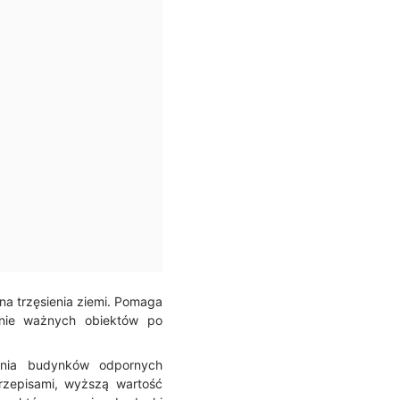
a trzęsienia ziemi. Pomaga
wanie ważnych obiektów po
wania budynków odpornych
rzepisami, wyższą wartość