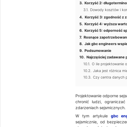
Korzyść 2: długotermin
Dowody kosztów i kor
Korzyść 3: zgodność z z
Korzyść 4: wyższa warto
Korzyść 5: odporność sp
Rosnące zapotrzebowani
Jak gbc engineers wspi
Podsumowanie
Najczęściej zadawane 
O ile projektowanie
Jaka jest różnica m
Czy centra danych p
Projektowanie odporne sejs
chronić ludzi, ogranicza
zdarzeniach sejsmicznych.
W tym artykule
gbc eng
sejsmicznie, od bezpiecz