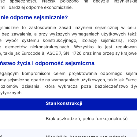
ość społeczności. Nacisk położono na decyzje inżynierski
ymi i bardziej odporne ekonomicznie.
anie odporne sejsmicznie?
jsmicznie to zastosowanie zasad inżynierii sejsmicznej w cel
u bez zawalenia, a przy wyższych wymaganiach użytkowych takż
e wybór systemu konstrukcyjnego, izolację sejsmiczną, rozpr
ę elementów niekonstrukcyjnych. Wszystko to jest regulow
 takie jak Eurocode 8, ASCE 7, SNI 1726 oraz inne przepisy krajowe
ństwo życia i odporność sejsmiczna
legającym kompromisom celem projektowania odpornego sejsmi
my sejsmiczne oparte na wymaganiach użytkowych, takie jak Euroc
ę poziomów działania, która wykracza poza bezpieczeństwo życ
rytycznych.
Stan konstrukcji
Brak uszkodzeń, pełna funkcjonalność