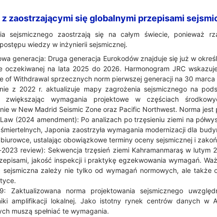
 z zaostrzającymi się globalnymi przepisami sejsm
a sejsmicznego zaostrzają się na całym świecie, ponieważ rz
 postępu wiedzy w inżynierii sejsmicznej.
wa generacja: Druga generacja Eurokodów znajduje się już w okreś
ce oczekiwanej na lata 2025 do 2026. Harmonogram JRC wskazuje
te of Withdrawal sprzecznych norm pierwszej generacji na 30 marca 
ie z 2022 r. aktualizuje mapy zagrożenia sejsmicznego na pod
, zwiększając wymagania projektowe w częściach środkow
nie w New Madrid Seismic Zone oraz Pacific Northwest. Norma jest
Law (2024 amendment): Po analizach po trzęsieniu ziemi na półwys
r śmiertelnych, Japonia zaostrzyła wymagania modernizacji dla budynk
e biurowce, ustalając obowiązkowe terminy oceny sejsmicznej i zako
2023 review): Sekwencja trzęsień ziemi Kahramanmaraş w lutym 2
episami, jakość inspekcji i praktykę egzekwowania wymagań. Waż
ść sejsmiczna zależy nie tylko od wymagań normowych, ale także o
tyce.
9: Zaktualizowana norma projektowania sejsmicznego uwzględn
iki amplifikacji lokalnej. Jako istotny rynek centrów danych w A
nych muszą spełniać te wymagania.