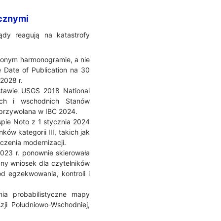
icznymi
ądy reagują na katastrofy
lonym harmonogramie, a nie
 Date of Publication na 30
2028 r.
stawie USGS 2018 National
ych i wschodnich Stanów
 przywołana w IBC 2024.
pie Noto z 1 stycznia 2024
ów kategorii III, takich jak
ńczenia modernizacji.
023 r. ponownie skierowała
ny wniosek dla czytelników
d egzekwowania, kontroli i
ia probabilistyczne mapy
zji Południowo-Wschodniej,