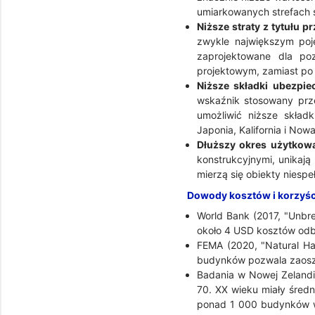
umiarkowanych strefach 
Niższe straty z tytułu p
zwykle największym poj
zaprojektowane dla po
projektowym, zamiast po 
Niższe składki ubezpie
wskaźnik stosowany prz
umożliwić niższe skład
Japonia, Kalifornia i No
Dłuższy okres użytkow
konstrukcyjnymi, unikają
mierzą się obiekty niesp
Dowody kosztów i korzyśc
World Bank (2017, "Unbr
około 4 USD kosztów odb
FEMA (2020, "Natural Ha
budynków pozwala zaoszc
Badania w Nowej Zelandii 
70. XX wieku miały średn
ponad 1 000 budynków w 