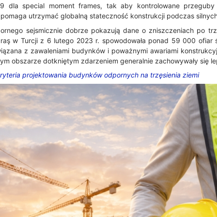
9 dla special moment frames, tak aby kontrolowane przeguby
i pomaga utrzymać globalną stateczność konstrukcji podczas silnych 
ornego sejsmicznie dobrze pokazują dane o zniszczeniach po trz
aş w Turcji z 6 lutego 2023 r. spowodowała ponad 59 000 ofiar śmi
iązana z zawaleniami budynków i poważnymi awariami konstrukcyj
m obszarze dotkniętym zdarzeniem generalnie zachowywały się lep
ryteria projektowania budynków odpornych na trzęsienia ziemi