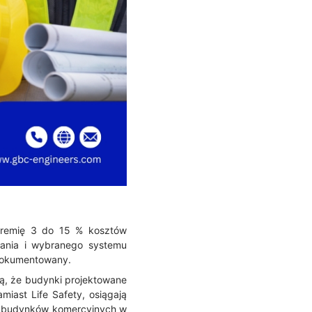
premię 3 do 15 % kosztów
łania i wybranego systemu
udokumentowany.
ą, że budynki projektowane
ast Life Safety, osiągają
la budynków komercyjnych w