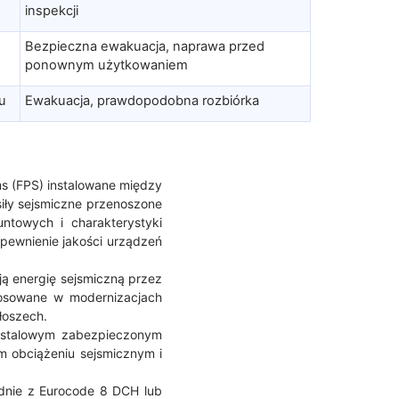
inspekcji
Bezpieczna ewakuacja, naprawa przed
ponownym użytkowaniem
iu
Ewakuacja, prawdopodobna rozbiórka
s (FPS) instalowane między
iły sejsmiczne przenoszone
ntowych i charakterystyki
apewnienie jakości urządzeń
ją energię sejsmiczną przez
stosowane w modernizacjach
łoszech.
m stalowym zabezpieczonym
m obciążeniu sejsmicznym i
dnie z Eurocode 8 DCH lub