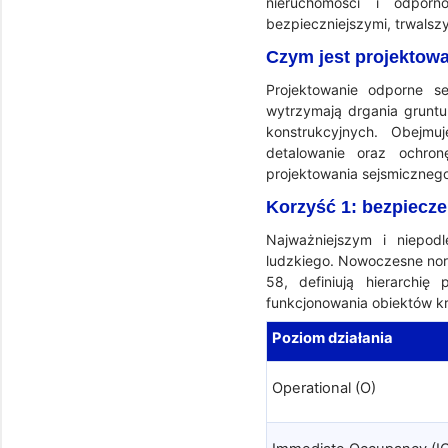
nieruchomości i odporn
bezpieczniejszymi, trwalsz
Czym jest projektow
Projektowanie odporne se
wytrzymają drgania grunt
konstrukcyjnych. Obejmuj
detalowanie oraz ochron
projektowania sejsmicznego,
Korzyść 1: bezpiecze
Najważniejszym i niepod
ludzkiego. Nowoczesne nor
58, definiują hierarchi
funkcjonowania obiektów k
Poziom działania
Operational (O)