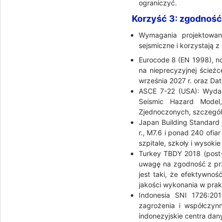
ograniczyć.
Korzyść 3: zgodność
Wymagania projektowani
sejsmiczne i korzystają z
Eurocode 8 (EN 1998), no
na nieprecyzyjnej ścież
września 2027 r. oraz Da
ASCE 7-22 (USA): Wydan
Seismic Hazard Model
Zjednoczonych, szczegól
Japan Building Standard 
r., M7.6 i ponad 240 ofia
szpitale, szkoły i wysoki
Turkey TBDY 2018 (post-
uwagę na zgodność z prz
jest taki, że efektywno
jakości wykonania w prak
Indonesia SNI 1726:201
zagrożenia i współczynn
indonezyjskie centra da