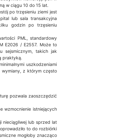
ą w ciągu 10 do 15 lat.
ój po trzęsieniu ziemi jest
tal lub sala transakcyjna
ku godzin po trzęsieniu
wartości PML, standardowy
TM E2026 / E2557. Może to
u sejsmicznym, takich jak
ą praktyką.
 minimalnymi uszkodzeniami
i wymiany, z którym często
kturę pozwala zaoszczędzić
e wzmocnienie istniejących
 nieciągliwej lub sprzed lat
prowadziło to do rozbiórki
ejsmiczne mogłoby znacząco