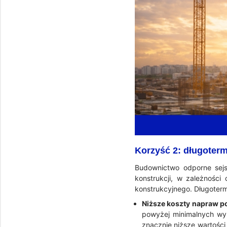
Korzyść 2: długoter
Budownictwo odporne sej
konstrukcji, w zależnośc
konstrukcyjnego. Długoter
Niższe koszty napraw po
powyżej minimalnych wy
znacznie niższe wartośc