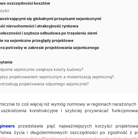
owe oszczędności kosztów
zyści
aostrzającymi się globalnymi przepisami sejsmicznymi
ść nieruchomości i atrakcyjność rynkowa
ołeczności i szybsza odbudowa po trzęsieniu ziemi
e na sejsmiczne przeglądy projektowe
era potrzeby w zakresie projektowania sejsmicznego
pytania
 odporne sejsmicznie zwiększa koszty budowy?
iędzy projektowaniem sejsmicznym a modernizacją sejsmiczną?
otrzebują projektowania odpornego sejsmicznie?
micznie to coś więcej niż wymóg normowy w regionach narażonych n
ć uszkodzenia konstrukcyjne i szybciej przywracać funkcjono
ineers
przedstawia pięć najważniejszych korzyści projekto
eństwa życia i długoterminowych oszczędności po zgodność z p