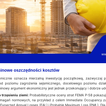
minowe oszczędności kosztów
smicznie oznacza mierzalną inwestycję początkową, zazwyczaj 
i od poziomu zagrożenia sejsmicznego, docelowego poziomu dzia
minowy argument ekonomiczny jest jednak przekonujący i dobrze 
 trzęsieniu ziemi:
Probabilistyczne oceny strat FEMA P-58 pokazuj
magań normowych, na przykład z celem Immediate Occupancy zami
i Expected Annual Losses (EAL) i Probable Maximum Loss (PML). D