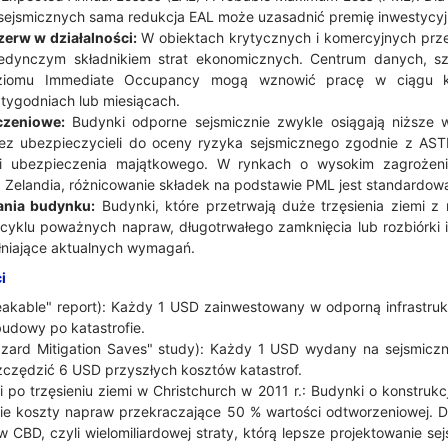
sejsmicznych sama redukcja EAL może uzasadnić premię inwestycyjn
rzerw w działalności:
W obiektach krytycznych i komercyjnych przest
edynczym składnikiem strat ekonomicznych. Centrum danych, szpi
ziomu Immediate Occupancy mogą wznowić pracę w ciągu kil
tygodniach lub miesiącach.
czeniowe:
Budynki odporne sejsmicznie zwykle osiągają niższe 
ez ubezpieczycieli do oceny ryzyka sejsmicznego zgodnie z AS
ki ubezpieczenia majątkowego. W rynkach o wysokim zagrożeni
wa Zelandia, różnicowanie składek na podstawie PML jest standardow
ania budynku:
Budynki, które przetrwają duże trzęsienia ziemi z
 cyklu poważnych napraw, długotrwałego zamknięcia lub rozbiórki 
ełniające aktualnych wymagań.
i
eakable" report): Każdy 1 USD zainwestowany w odporną infrastru
udowy po katastrofie.
zard Mitigation Saves" study): Każdy 1 USD wydany na sejsmiczn
zędzić 6 USD przyszłych kosztów katastrof.
po trzęsieniu ziemi w Christchurch w 2011 r.: Budynki o konstrukcji
ie koszty napraw przekraczające 50 % wartości odtworzeniowej. Do
CBD, czyli wielomiliardowej straty, którą lepsze projektowanie s