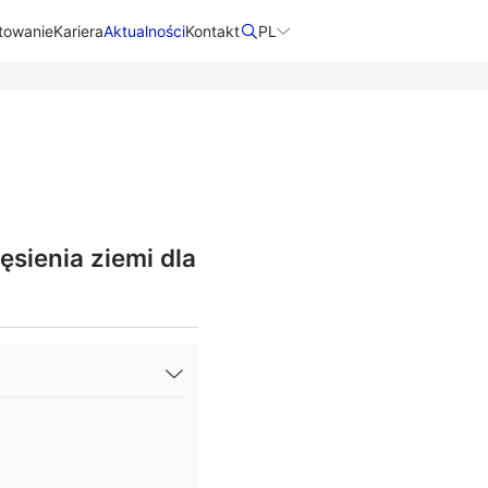
towanie
Kariera
Aktualności
Kontakt​
PL
sienia ziemi dla