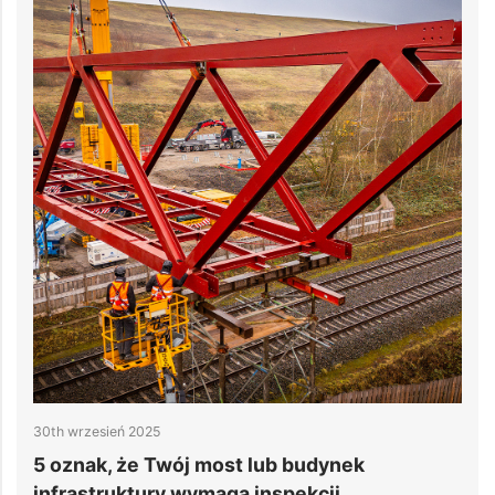
10th wrzesień 2025
most lub budynek
Jak przyspieszyć reali
maga inspekcji
centrów danych dzięki 