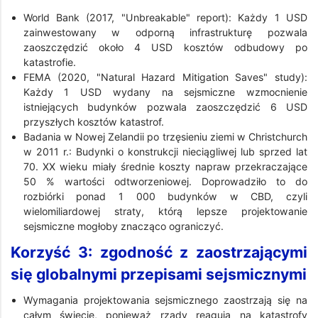
World Bank (2017, "Unbreakable" report): Każdy 1 USD
zainwestowany w odporną infrastrukturę pozwala
zaoszczędzić około 4 USD kosztów odbudowy po
katastrofie.
FEMA (2020, "Natural Hazard Mitigation Saves" study):
Każdy 1 USD wydany na sejsmiczne wzmocnienie
istniejących budynków pozwala zaoszczędzić 6 USD
przyszłych kosztów katastrof.
Badania w Nowej Zelandii po trzęsieniu ziemi w Christchurch
w 2011 r.: Budynki o konstrukcji nieciągliwej lub sprzed lat
70. XX wieku miały średnie koszty napraw przekraczające
50 % wartości odtworzeniowej. Doprowadziło to do
rozbiórki ponad 1 000 budynków w CBD, czyli
wielomiliardowej straty, którą lepsze projektowanie
sejsmiczne mogłoby znacząco ograniczyć.
Korzyść 3: zgodność z zaostrzającymi
się globalnymi przepisami sejsmicznymi
Wymagania projektowania sejsmicznego zaostrzają się na
całym świecie, ponieważ rządy reagują na katastrofy