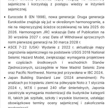
sejsmiczne i korzystają z postępu wiedzy w inżynierii
sejsmicznej.
Eurocode 8 (EN 1998), nowa generacja: Druga generacja
Eurokodów znajduje się już w określonym harmonogramie, a
nie na nieprecyzyjnej ścieżce oczekiwanej na lata 2025 do
2026. Harmonogram JRC wskazuje Date of Publication na
30 września 2027 r. oraz Date of Withdrawal sprzecznych
norm pierwszej generacji na 30 marca 2028 r.
ASCE 7-22 (USA): Wydanie z 2022 r. aktualizuje mapy
zagrożenia sejsmicznego na podstawie USGS 2018 National
Seismic Hazard Model, zwiększając wymagania projektowe
w częściach środkowych i wschodnich Stanów
Zjednoczonych, szczególnie w New Madrid Seismic Zone
oraz Pacific Northwest. Norma jest przywołana w IBC 2024.
Japan Building Standard Law (2024 amendment): Po
analizach po trzęsieniu ziemi na półwyspie Noto z 1 stycznia
2024 r., M7.6 i ponad 240 ofiar śmiertelnych, Japonia
zaostrzyła wymagania modernizacji dla budynków kategorii
III, takich jak szpitale, szkoły i wysokie biurowce, ustalając
obowiązkowe terminy oceny sejsmicznej i zakończenia
modernizacji.