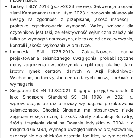
Turkey TBDY 2018 (post-2023 review): Sekwencja trzęsień
ziemi Kahramanmaraş w lutym 2023 r. ponownie skierowała
uwagę na zgodność z przepisami, jakość inspekcji i
praktykę egzekwowania wymagań. Ważny wniosek dla
czytelników jest taki, że efektywność sejsmiczna zależy nie
tylko od wymagań normowych, ale także od egzekwowania,
kontroli i jakości wykonania w praktyce.
Indonesia SNI 1726:2019: Zaktualizowana norma
projektowania sejsmicznego uwzględnia probabilistyczne
mapy zagrożenia i współczynniki amplifikacji lokalnej. Jako
istotny rynek centrów danych w Azji Południowo-
Wschodniej, indonezyjskie centra danych muszą spełniać te
wymagania.
Singapore SS EN 1998:2021: Singapur przyjął Eurocode 8
jako Singapore Standard SS EN 1998 w 2021 r.,
wprowadzając po raz pierwszy wymagania projektowania
sejsmicznego. Chociaż Singapur ma stosunkowo niskie
zagrożenie sejsmiczne, bliskość strefy subdukcji Sumatry,
źródła trzęsienia ziemi na Oceanie Indyjskim w 2004 r. o
magnitudzie M9.1, wymaga uwzględnienia w projektowaniu,
szczególnie dla obiektów essential facilities, w tym centrów