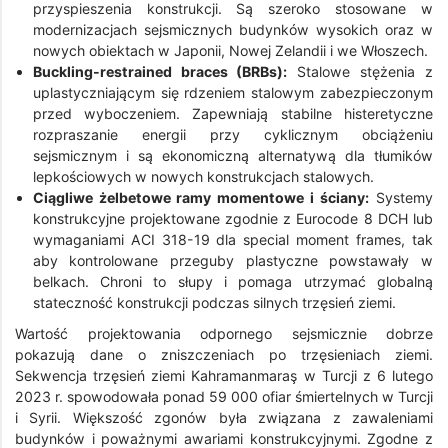
przyspieszenia konstrukcji. Są szeroko stosowane w
modernizacjach sejsmicznych budynków wysokich oraz w
nowych obiektach w Japonii, Nowej Zelandii i we Włoszech.
Buckling-restrained braces (BRBs):
Stalowe stężenia z
uplastyczniającym się rdzeniem stalowym zabezpieczonym
przed wyboczeniem. Zapewniają stabilne histeretyczne
rozpraszanie energii przy cyklicznym obciążeniu
sejsmicznym i są ekonomiczną alternatywą dla tłumików
lepkościowych w nowych konstrukcjach stalowych.
Ciągliwe żelbetowe ramy momentowe i ściany:
Systemy
konstrukcyjne projektowane zgodnie z Eurocode 8 DCH lub
wymaganiami ACI 318-19 dla special moment frames, tak
aby kontrolowane przeguby plastyczne powstawały w
belkach. Chroni to słupy i pomaga utrzymać globalną
stateczność konstrukcji podczas silnych trzęsień ziemi.
Wartość projektowania odpornego sejsmicznie dobrze
pokazują dane o zniszczeniach po trzęsieniach ziemi.
Sekwencja trzęsień ziemi Kahramanmaraş w Turcji z 6 lutego
2023 r. spowodowała ponad 59 000 ofiar śmiertelnych w Turcji
i Syrii. Większość zgonów była związana z zawaleniami
budynków i poważnymi awariami konstrukcyjnymi. Zgodne z