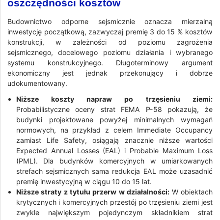
oszczędności kosztów
Budownictwo odporne sejsmicznie oznacza mierzalną
inwestycję początkową, zazwyczaj premię 3 do 15 % kosztów
konstrukcji, w zależności od poziomu zagrożenia
sejsmicznego, docelowego poziomu działania i wybranego
systemu konstrukcyjnego. Długoterminowy argument
ekonomiczny jest jednak przekonujący i dobrze
udokumentowany.
Niższe koszty napraw po trzęsieniu ziemi:
Probabilistyczne oceny strat FEMA P-58 pokazują, że
budynki projektowane powyżej minimalnych wymagań
normowych, na przykład z celem Immediate Occupancy
zamiast Life Safety, osiągają znacznie niższe wartości
Expected Annual Losses (EAL) i Probable Maximum Loss
(PML). Dla budynków komercyjnych w umiarkowanych
strefach sejsmicznych sama redukcja EAL może uzasadnić
premię inwestycyjną w ciągu 10 do 15 lat.
Niższe straty z tytułu przerw w działalności:
W obiektach
krytycznych i komercyjnych przestój po trzęsieniu ziemi jest
zwykle największym pojedynczym składnikiem strat