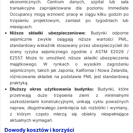
ekonomicznych. Centrum danych, szpital lub sala
transakcyjna zaprojektowane dla poziomu Immediate
Occupancy mogą wznowić pracę w ciągu kilku godzin po
trzęsieniu projektowym, zamiast po tygodniach lub
miesiącach.
Niższe składki ubezpieczeniowe:
Budynki odporne
sejsmicznie zwykle osiągają niższe wartości PML,
standardowy wskaźnik stosowany przez ubezpieczycieli do
oceny ryzyka sejsmicznego zgodnie z ASTM E2026 /
E2557. Może to umożliwić niższe składki ubezpieczenia
majątkowego. W rynkach o wysokim zagrożeniu
sejsmicznym, takich jak Japonia, Kalifornia i Nowa Zelandia,
różnicowanie składek na podstawie PML jest standardową
praktyką.
Dłuższy okres użytkowania budynku:
Budynki, które
przetrwają duże trzęsienia ziemi z minimalnymi
uszkodzeniami konstrukcyjnymi, unikają cyklu poważnych
napraw, długotrwałego zamknięcia lub rozbiórki i wymiany,
z którym często mierzą się obiekty niespełniające
aktualnych wymagań.
Dowody kosztów i korzyści