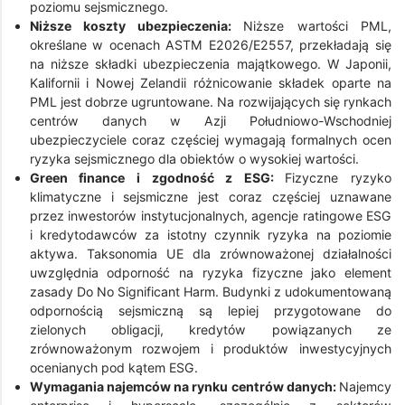
poziomu sejsmicznego.
Niższe koszty ubezpieczenia:
Niższe wartości PML,
określane w ocenach ASTM E2026/E2557, przekładają się
na niższe składki ubezpieczenia majątkowego. W Japonii,
Kalifornii i Nowej Zelandii różnicowanie składek oparte na
PML jest dobrze ugruntowane. Na rozwijających się rynkach
centrów danych w Azji Południowo-Wschodniej
ubezpieczyciele coraz częściej wymagają formalnych ocen
ryzyka sejsmicznego dla obiektów o wysokiej wartości.
Green finance i zgodność z ESG:
Fizyczne ryzyko
klimatyczne i sejsmiczne jest coraz częściej uznawane
przez inwestorów instytucjonalnych, agencje ratingowe ESG
i kredytodawców za istotny czynnik ryzyka na poziomie
aktywa. Taksonomia UE dla zrównoważonej działalności
uwzględnia odporność na ryzyka fizyczne jako element
zasady Do No Significant Harm. Budynki z udokumentowaną
odpornością sejsmiczną są lepiej przygotowane do
zielonych obligacji, kredytów powiązanych ze
zrównoważonym rozwojem i produktów inwestycyjnych
ocenianych pod kątem ESG.
Wymagania najemców na rynku centrów danych:
Najemcy