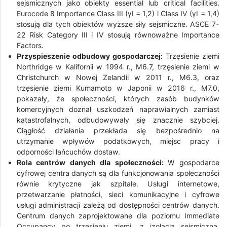
sejsmicznych jako obiekty essential lub critical facilities.
Eurocode 8 Importance Class III (γI = 1,2) i Class IV (γI = 1,4)
stosują dla tych obiektów wyższe siły sejsmiczne. ASCE 7-
22 Risk Category III i IV stosują równoważne Importance
Factors.
Przyspieszenie odbudowy gospodarczej:
Trzęsienie ziemi
Northridge w Kalifornii w 1994 r., M6.7, trzęsienie ziemi w
Christchurch w Nowej Zelandii w 2011 r., M6.3, oraz
trzęsienie ziemi Kumamoto w Japonii w 2016 r., M7.0,
pokazały, że społeczności, których zasób budynków
komercyjnych doznał uszkodzeń naprawialnych zamiast
katastrofalnych, odbudowywały się znacznie szybciej.
Ciągłość działania przekłada się bezpośrednio na
utrzymanie wpływów podatkowych, miejsc pracy i
odporności łańcuchów dostaw.
Rola centrów danych dla społeczności:
W gospodarce
cyfrowej centra danych są dla funkcjonowania społeczności
równie krytyczne jak szpitale. Usługi internetowe,
przetwarzanie płatności, sieci komunikacyjne i cyfrowe
usługi administracji zależą od dostępności centrów danych.
Centrum danych zaprojektowane dla poziomu Immediate
Occupancy po trzęsieniu ziemi, z izolacją sejsmiczną,