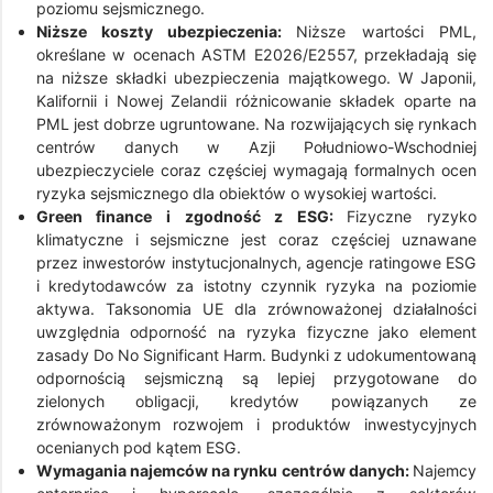
poziomu sejsmicznego.
Niższe koszty ubezpieczenia:
Niższe wartości PML,
określane w ocenach ASTM E2026/E2557, przekładają się
na niższe składki ubezpieczenia majątkowego. W Japonii,
Kalifornii i Nowej Zelandii różnicowanie składek oparte na
PML jest dobrze ugruntowane. Na rozwijających się rynkach
centrów danych w Azji Południowo-Wschodniej
ubezpieczyciele coraz częściej wymagają formalnych ocen
ryzyka sejsmicznego dla obiektów o wysokiej wartości.
Green finance i zgodność z ESG:
Fizyczne ryzyko
klimatyczne i sejsmiczne jest coraz częściej uznawane
przez inwestorów instytucjonalnych, agencje ratingowe ESG
i kredytodawców za istotny czynnik ryzyka na poziomie
aktywa. Taksonomia UE dla zrównoważonej działalności
uwzględnia odporność na ryzyka fizyczne jako element
zasady Do No Significant Harm. Budynki z udokumentowaną
odpornością sejsmiczną są lepiej przygotowane do
zielonych obligacji, kredytów powiązanych ze
zrównoważonym rozwojem i produktów inwestycyjnych
ocenianych pod kątem ESG.
Wymagania najemców na rynku centrów danych:
Najemcy