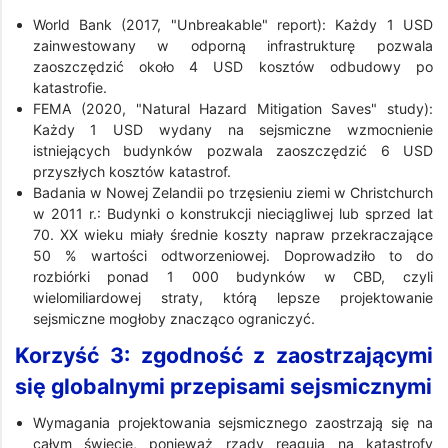
World Bank (2017, "Unbreakable" report): Każdy 1 USD
zainwestowany w odporną infrastrukturę pozwala
zaoszczędzić około 4 USD kosztów odbudowy po
katastrofie.
FEMA (2020, "Natural Hazard Mitigation Saves" study):
Każdy 1 USD wydany na sejsmiczne wzmocnienie
istniejących budynków pozwala zaoszczędzić 6 USD
przyszłych kosztów katastrof.
Badania w Nowej Zelandii po trzęsieniu ziemi w Christchurch
w 2011 r.: Budynki o konstrukcji nieciągliwej lub sprzed lat
70. XX wieku miały średnie koszty napraw przekraczające
50 % wartości odtworzeniowej. Doprowadziło to do
rozbiórki ponad 1 000 budynków w CBD, czyli
wielomiliardowej straty, którą lepsze projektowanie
sejsmiczne mogłoby znacząco ograniczyć.
Korzyść 3: zgodność z zaostrzającymi
się globalnymi przepisami sejsmicznymi
Wymagania projektowania sejsmicznego zaostrzają się na
całym świecie, ponieważ rządy reagują na katastrofy