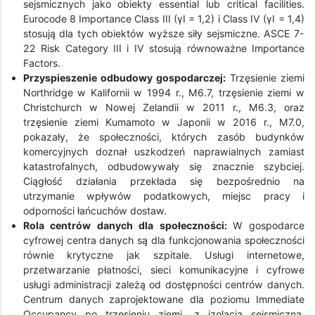
sejsmicznych jako obiekty essential lub critical facilities.
Eurocode 8 Importance Class III (γI = 1,2) i Class IV (γI = 1,4)
stosują dla tych obiektów wyższe siły sejsmiczne. ASCE 7-
22 Risk Category III i IV stosują równoważne Importance
Factors.
Przyspieszenie odbudowy gospodarczej:
Trzęsienie ziemi
Northridge w Kalifornii w 1994 r., M6.7, trzęsienie ziemi w
Christchurch w Nowej Zelandii w 2011 r., M6.3, oraz
trzęsienie ziemi Kumamoto w Japonii w 2016 r., M7.0,
pokazały, że społeczności, których zasób budynków
komercyjnych doznał uszkodzeń naprawialnych zamiast
katastrofalnych, odbudowywały się znacznie szybciej.
Ciągłość działania przekłada się bezpośrednio na
utrzymanie wpływów podatkowych, miejsc pracy i
odporności łańcuchów dostaw.
Rola centrów danych dla społeczności:
W gospodarce
cyfrowej centra danych są dla funkcjonowania społeczności
równie krytyczne jak szpitale. Usługi internetowe,
przetwarzanie płatności, sieci komunikacyjne i cyfrowe
usługi administracji zależą od dostępności centrów danych.
Centrum danych zaprojektowane dla poziomu Immediate
Occupancy po trzęsieniu ziemi, z izolacją sejsmiczną,