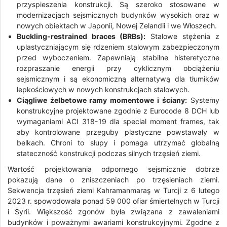
przyspieszenia konstrukcji. Są szeroko stosowane w
modernizacjach sejsmicznych budynków wysokich oraz w
nowych obiektach w Japonii, Nowej Zelandii i we Włoszech.
Buckling-restrained braces (BRBs):
Stalowe stężenia z
uplastyczniającym się rdzeniem stalowym zabezpieczonym
przed wyboczeniem. Zapewniają stabilne histeretyczne
rozpraszanie energii przy cyklicznym obciążeniu
sejsmicznym i są ekonomiczną alternatywą dla tłumików
lepkościowych w nowych konstrukcjach stalowych.
Ciągliwe żelbetowe ramy momentowe i ściany:
Systemy
konstrukcyjne projektowane zgodnie z Eurocode 8 DCH lub
wymaganiami ACI 318-19 dla special moment frames, tak
aby kontrolowane przeguby plastyczne powstawały w
belkach. Chroni to słupy i pomaga utrzymać globalną
stateczność konstrukcji podczas silnych trzęsień ziemi.
Wartość projektowania odpornego sejsmicznie dobrze
pokazują dane o zniszczeniach po trzęsieniach ziemi.
Sekwencja trzęsień ziemi Kahramanmaraş w Turcji z 6 lutego
2023 r. spowodowała ponad 59 000 ofiar śmiertelnych w Turcji
i Syrii. Większość zgonów była związana z zawaleniami
budynków i poważnymi awariami konstrukcyjnymi. Zgodne z