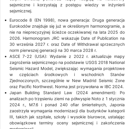
sejsmiczne i korzystają z postępu wiedzy w inżynierii
sejsmicznej.
Eurocode 8 (EN 1998), nowa generacja: Druga generacja
Eurokodów znajduje się już w określonym harmonogramie, a
nie na nieprecyzyjnej ścieżce oczekiwanej na lata 2025 do
2026. Harmonogram JRC wskazuje Date of Publication na
30 września 2027 r. oraz Date of Withdrawal sprzecznych
norm pierwszej generacji na 30 marca 2028 r.
ASCE 7-22 (USA): Wydanie z 2022 r. aktualizuje mapy
zagrożenia sejsmicznego na podstawie USGS 2018 National
Seismic Hazard Model, zwiększając wymagania projektowe
w częściach środkowych i wschodnich Stanów
Zjednoczonych, szczególnie w New Madrid Seismic Zone
oraz Pacific Northwest. Norma jest przywołana w IBC 2024.
Japan Building Standard Law (2024 amendment): Po
analizach po trzęsieniu ziemi na półwyspie Noto z 1 stycznia
2024 r., M7.6 i ponad 240 ofiar śmiertelnych, Japonia
zaostrzyła wymagania modernizacji dla budynków kategorii
III, takich jak szpitale, szkoły i wysokie biurowce, ustalając
obowiązkowe terminy oceny sejsmicznej i zakończenia
modernizacji.