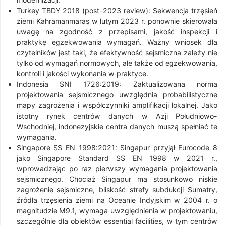
Turkey TBDY 2018 (post-2023 review): Sekwencja trzęsień
ziemi Kahramanmaraş w lutym 2023 r. ponownie skierowała
uwagę na zgodność z przepisami, jakość inspekcji i
praktykę egzekwowania wymagań. Ważny wniosek dla
czytelników jest taki, że efektywność sejsmiczna zależy nie
tylko od wymagań normowych, ale także od egzekwowania,
kontroli i jakości wykonania w praktyce.
Indonesia SNI 1726:2019: Zaktualizowana norma
projektowania sejsmicznego uwzględnia probabilistyczne
mapy zagrożenia i współczynniki amplifikacji lokalnej. Jako
istotny rynek centrów danych w Azji Południowo-
Wschodniej, indonezyjskie centra danych muszą spełniać te
wymagania.
Singapore SS EN 1998:2021: Singapur przyjął Eurocode 8
jako Singapore Standard SS EN 1998 w 2021 r.,
wprowadzając po raz pierwszy wymagania projektowania
sejsmicznego. Chociaż Singapur ma stosunkowo niskie
zagrożenie sejsmiczne, bliskość strefy subdukcji Sumatry,
źródła trzęsienia ziemi na Oceanie Indyjskim w 2004 r. o
magnitudzie M9.1, wymaga uwzględnienia w projektowaniu,
szczególnie dla obiektów essential facilities, w tym centrów