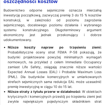
oszczędności kosztów
Budownictwo odporne sejsmicznie oznacza mierzalną
inwestycję początkową, zazwyczaj premię 3 do 15 % kosztów
konstrukcji, w zależności od poziomu zagrożenia
sejsmicznego, docelowego poziomu działania i wybranego
systemu konstrukcyjnego. Długoterminowy argument
ekonomiczny jest jednak przekonujący i dobrze
udokumentowany.
Niższe koszty napraw po trzęsieniu ziemi:
Probabilistyczne oceny strat FEMA P-58 pokazują, że
budynki projektowane powyżej minimalnych wymagań
normowych, na przykład z celem Immediate Occupancy
zamiast Life Safety, osiągają znacznie niższe wartości
Expected Annual Losses (EAL) i Probable Maximum Loss
(PML). Dla budynków komercyjnych w umiarkowanych
strefach sejsmicznych sama redukcja EAL może uzasadnić
premię inwestycyjną w ciągu 10 do 15 lat.
Niższe straty z tytułu przerw w działalności:
W obiektach
krytycznych i komercyjnych przestój po trzęsieniu ziemi jest
zwykle największym pojedynczym składnikiem strat