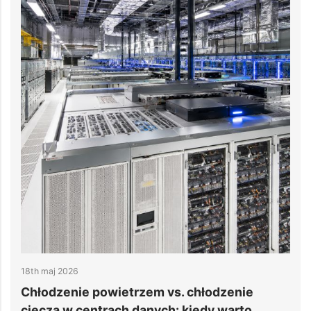
14th kwiecień 2026
ie
Chłodzenie centrum danych: jak
to
nowoczesne systemy poprawiają