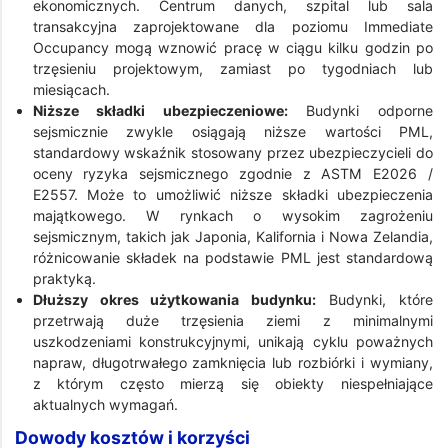
ekonomicznych. Centrum danych, szpital lub sala
transakcyjna zaprojektowane dla poziomu Immediate
Occupancy mogą wznowić pracę w ciągu kilku godzin po
trzęsieniu projektowym, zamiast po tygodniach lub
miesiącach.
Niższe składki ubezpieczeniowe:
Budynki odporne
sejsmicznie zwykle osiągają niższe wartości PML,
standardowy wskaźnik stosowany przez ubezpieczycieli do
oceny ryzyka sejsmicznego zgodnie z ASTM E2026 /
E2557. Może to umożliwić niższe składki ubezpieczenia
majątkowego. W rynkach o wysokim zagrożeniu
sejsmicznym, takich jak Japonia, Kalifornia i Nowa Zelandia,
różnicowanie składek na podstawie PML jest standardową
praktyką.
Dłuższy okres użytkowania budynku:
Budynki, które
przetrwają duże trzęsienia ziemi z minimalnymi
uszkodzeniami konstrukcyjnymi, unikają cyklu poważnych
napraw, długotrwałego zamknięcia lub rozbiórki i wymiany,
z którym często mierzą się obiekty niespełniające
aktualnych wymagań.
Dowody kosztów i korzyści