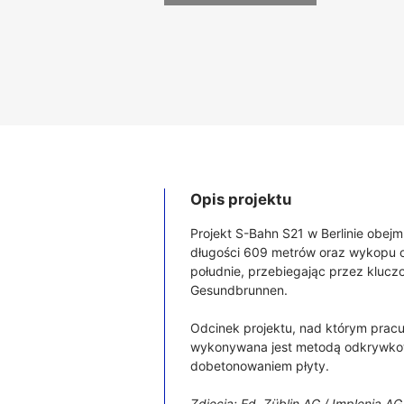
Opis projektu
Projekt S-Bahn S21 w Berlinie obejm
długości 609 metrów oraz wykopu ot
południe, przebiegając przez klucz
Gesundbrunnen.
Odcinek projektu, nad którym pracuj
wykonywana jest metodą odkrywkow
dobetonowaniem płyty.
Zdjęcia: Ed. Züblin AG / Implenia AG