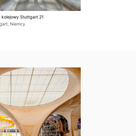
 kolejowy Stuttgart 21
Most HEM 10+13
tgart, Niemcy
Hanower, Niemcy