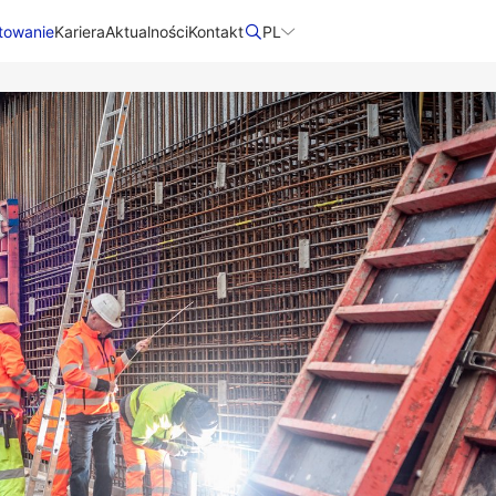
towanie
Kariera
Aktualności
Kontakt​
PL