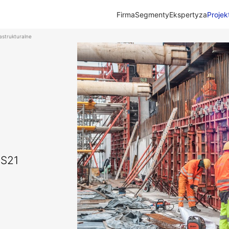
Firma
Segmenty
Ekspertyza
Projek
astrukturalne
 S21