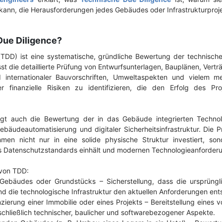
kann, die Herausforderungen jedes Gebäudes oder Infrastrukturproje
Due Diligence?
(TDD) ist eine systematische, gründliche Bewertung der technisc
st die detaillierte Prüfung von Entwurfsunterlagen, Bauplänen, Ver
 internationaler Bauvorschriften, Umweltaspekten und vielem mehr
er finanzielle Risiken zu identifizieren, die den Erfolg des Pro
t auch die Bewertung der in das Gebäude integrierten Technolo
bäudeautomatisierung und digitaler Sicherheitsinfrastruktur. Die Pr
men nicht nur in eine solide physische Struktur investiert, son
s Datenschutzstandards einhält und modernen Technologieanforderu
von TDD:
Gebäudes oder Grundstücks – Sicherstellung, dass die ursprüngli
d die technologische Infrastruktur den aktuellen Anforderungen ents
ierung einer Immobilie oder eines Projekts – Bereitstellung eines vol
schließlich technischer, baulicher und softwarebezogener Aspekte.