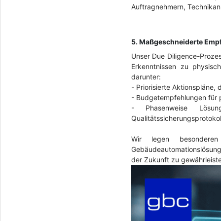
Auftragnehmern, Technikanb
5. Maßgeschneiderte Empf
Unser Due Diligence-Prozess
Erkenntnissen zu physisc
darunter:
-
Priorisierte Aktionspläne
-
Budgetempfehlungen für 
-
Phasenweise Lösung
Qualitätssicherungsprotoko
Wir legen besonderen
Gebäudeautomationslösungen
der Zukunft zu gewährleist