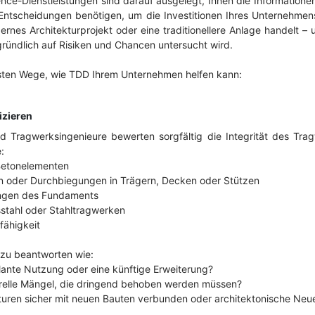
ence-Dienstleistungen sind darauf ausgelegt, Ihnen die Informatione
e Entscheidungen benötigen, um die Investitionen Ihres Unternehmen
nes Architekturprojekt oder eine traditionellere Anlage handelt – 
gründlich auf Risiken und Chancen untersucht wird.
igsten Wege, wie TDD Ihrem Unternehmen helfen kann:
fizieren
d Tragwerksingenieure bewerten sorgfältig die Integrität des Tra
:
Betonelementen
 oder Durchbiegungen in Trägern, Decken oder Stützen
ngen des Fundaments
stahl oder Stahltragwerken
fähigkeit
 zu beantworten wie:
plante Nutzung oder eine künftige Erweiterung?
urelle Mängel, die dringend behoben werden müssen?
uren sicher mit neuen Bauten verbunden oder architektonische Neue