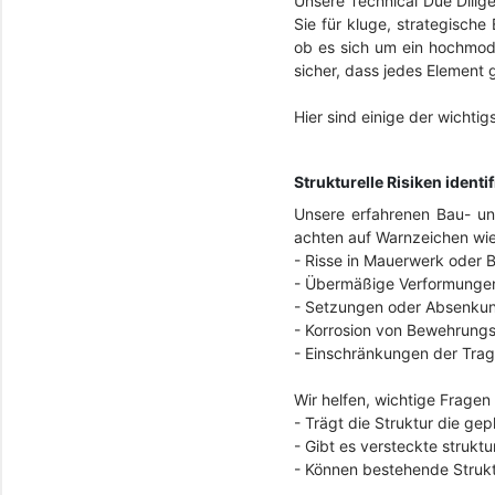
Unsere Technical Due Dilig
Sie für kluge, strategisch
ob es sich um ein hochmoder
sicher, dass jedes Element 
Hier sind einige der wicht
Strukturelle Risiken identi
Unsere erfahrenen Bau- un
achten auf Warnzeichen wie
-
Risse in Mauerwerk oder 
-
Übermäßige Verformungen
-
Setzungen oder Absenku
-
Korrosion von Bewehrungs
-
Einschränkungen der Trag
Wir helfen, wichtige Fragen
-
Trägt die Struktur die ge
-
Gibt es versteckte strukt
-
Können bestehende Strukt