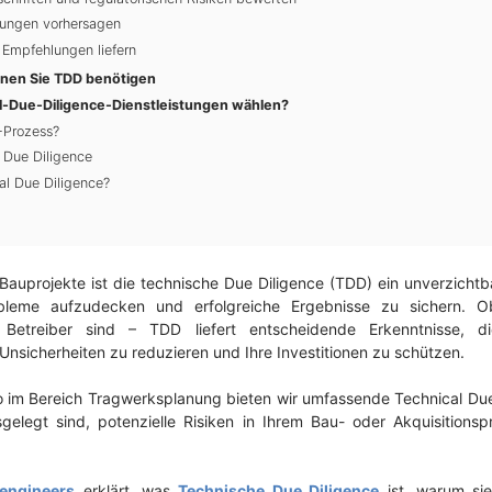
rkungen vorhersagen
Empfehlungen liefern
enen Sie TDD benötigen
-Due-Diligence-Dienstleistungen wählen?
-Prozess?
l Due Diligence
al Due Diligence?
Bauprojekte ist die technische Due Diligence (TDD) ein unverzichtb
bleme aufzudecken und erfolgreiche Ergebnisse zu sichern. Ob 
Betreiber sind – TDD liefert entscheidende Erkenntnisse, die
Unsicherheiten zu reduzieren und Ihre Investitionen zu schützen.
o im Bereich Tragwerksplanung bieten wir umfassende Technical Due
sgelegt sind, potenzielle Risiken in Ihrem Bau- oder Akquisition
engineers
erklärt, was
Technische Due Diligence
ist, warum sie