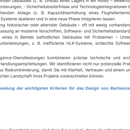
den Gebäudes (z. B. Umbau eines Lagers in ein Hotel) – Bewertung
forderungen,
-
Sicherheitsbedürfnisse und Technologieintegrationen 
ehenden Anlage (z. B. Kapazitätserhöhung eines Flughafentermi
Systeme skalieren und in eine neue Phase integrieren lassen.
ng historischer oder alternder Gebäude – oft mit wenig vorhanden
passung an moderne Vorschriften, Software- und Sicherheitsstandard
 eines in Betrieb befindlichen Gebäudes mit Problemen – Unter
erleistungen, z. B. ineffiziente HLK-Systeme, schlechte Software
gence-Dienstleistungen kombinieren präzise technische und arc
Handlungsempfehlungen. Wir identifizieren nicht nur potenzielle Pr
Risikominimierung, damit Sie mit Klarheit, Vertrauen und einem u
chen Landschaft Ihres Projekts voranschreiten können.
sselung der wichtigsten Kriterien für das Design von Rechenz