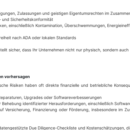
gungen, Zulassungen und geistigen Eigentumsrechten im Zusammen
- und Sicherheitskonformität
ken, einschließlich Kontamination, Überschwemmungen, Energieineff
reiheit nach ADA oder lokalen Standards
tellt sicher, dass Ihr Unternehmen nicht nur physisch, sondern auc
gen vorhersagen
che Risiken haben oft direkte finanzielle und betriebliche Konseq
r Reparaturen, Upgrades oder Softwareverbesserungen
r Behebung identifizierter Herausforderungen, einschließlich Softwar
uf Versicherung, Finanzierung oder Förderung, insbesondere im 
te, datengestützte Due Diligence-Checkliste und Kostenschätzungen, d