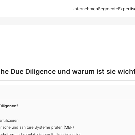
Unternehmen
Segmente
Expertis
he Due Diligence und warum ist sie wich
Diligence?
entifizieren
trische und sanitäre Systeme prüfen (MEP)
schriften und regulatorischen Risiken bewerten