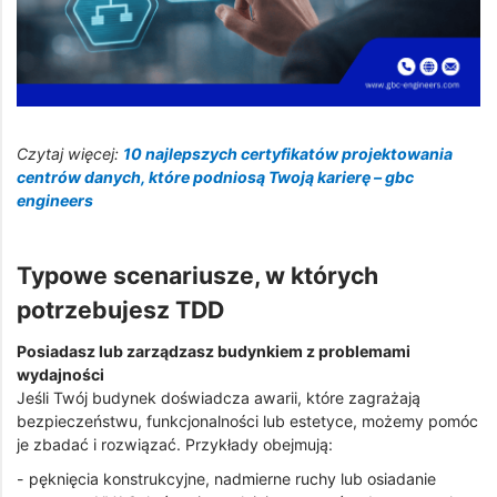
Czytaj więcej:
10 najlepszych certyfikatów projektowania
centrów danych, które podniosą Twoją karierę – gbc
engineers
Typowe scenariusze, w których
potrzebujesz TDD
Posiadasz lub zarządzasz budynkiem z problemami
wydajności
Jeśli Twój budynek doświadcza awarii, które zagrażają
bezpieczeństwu, funkcjonalności lub estetyce, możemy pomóc
je zbadać i rozwiązać. Przykłady obejmują:
- pęknięcia konstrukcyjne, nadmierne ruchy lub osiadanie