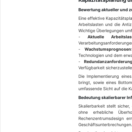
Bewertung aktueller und z
Eine effektive Kapazitätspl
Arbeitslasten und die Ant
Wichtige Überlegungen umf
-
Aktuelle Arbeitslas
Verarbeitungsanforderunge
-
Wachstumsprognosen
Technologien und dem erwar
-
Redundanzanforderun
Verfügbarkeit sicherzustell
Die Implementierung eines
bringt, sowie eines Botto
umfassende Sicht auf die Ka
Bedeutung skalierbarer In
Skalierbarkeit stellt siche
ohne erhebliche Überho
Rechenzentrumsdesign erm
Geschäftsunterbrechungen