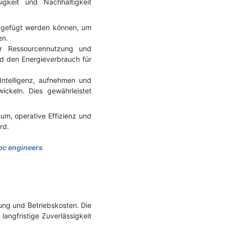
gkeit und Nachhaltigkeit
nzugefügt werden können, um
en.
der Ressourcennutzung und
nd den Energieverbrauch für
Intelligenz, aufnehmen und
ckeln. Dies gewährleistet
um, operative Effizienz und
rd.
bc engineers
ung und Betriebskosten. Die
angfristige Zuverlässigkeit