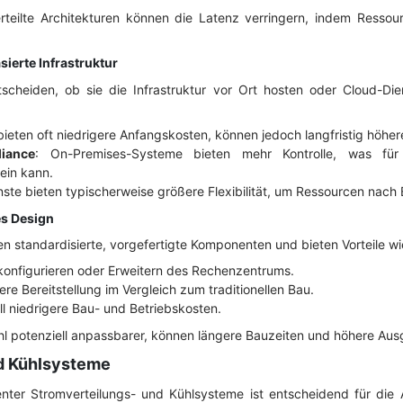
erteilte Architekturen können die Latenz verringern, indem Resso
ierte Infrastruktur
scheiden, ob sie die Infrastruktur vor Ort hosten oder Cloud-Di
ieten oft niedrigere Anfangskosten, können jedoch langfristig höh
iance
: On-Premises-Systeme bieten mehr Kontrolle, was für 
ein kann.
nste bieten typischerweise größere Flexibilität, um Ressourcen nach 
es Design
 standardisierte, vorgefertigte Komponenten und bieten Vorteile wi
konfigurieren oder Erweitern des Rechenzentrums.
lere Bereitstellung im Vergleich zum traditionellen Bau.
ll niedrigere Bau- und Betriebskosten.
hl potenziell anpassbarer, können längere Bauzeiten und höhere Aus
nd Kühlsysteme
enter Stromverteilungs- und Kühlsysteme ist entscheidend für die 