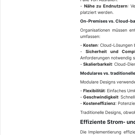
-
Nähe zu Endnutzern
: V
platziert werden.
On-Premises vs. Cloud-bas
Organisationen müssen ent
umfassen:
-
Kosten
: Cloud-Lösungen b
-
Sicherheit und Compl
Anforderungen notwendig s
-
Skalierbarkeit
: Cloud-Die
Modulares vs. traditionell
Modulare Designs verwenden
-
Flexibilität
: Einfaches Um
-
Geschwindigkeit
: Schnel
-
Kosteneffizienz
: Potenzie
Traditionelle Designs, obwo
Effiziente Strom- u
Die Implementierung effizi