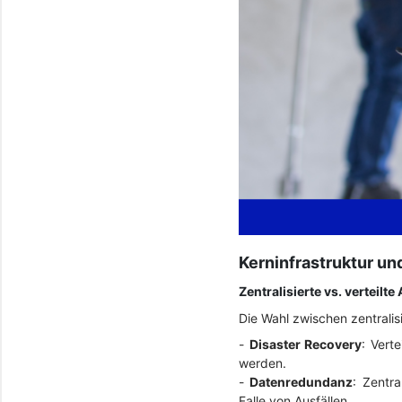
Kerninfrastruktur u
Zentralisierte vs. verteilt
Die Wahl zwischen zentralis
-
Disaster Recovery
: Vert
werden.
-
Datenredundanz
: Zentr
Falle von Ausfällen.