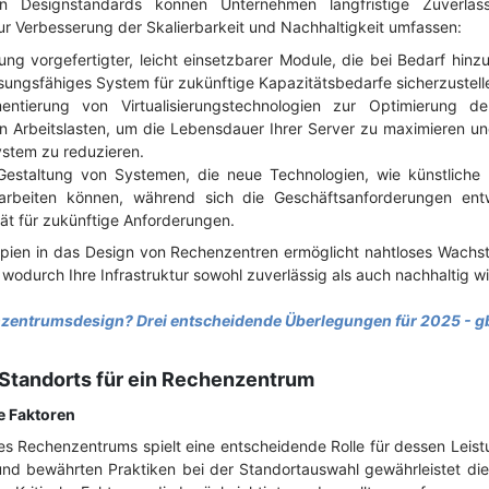
n Designstandards können Unternehmen langfristige Zuverlässi
ur Verbesserung der Skalierbarkeit und Nachhaltigkeit umfassen:
ung vorgefertigter, leicht einsetzbarer Module, die bei Bedarf hi
sungsfähiges System für zukünftige Kapazitätsbedarfe sicherzustell
entierung von Virtualisierungstechnologien zur Optimierung 
on Arbeitslasten, um die Lebensdauer Ihrer Server zu maximieren u
ystem zu reduzieren.
Gestaltung von Systemen, die neue Technologien, wie künstliche 
arbeiten können, während sich die Geschäftsanforderungen entwi
ät für zukünftige Anforderungen.
nzipien in das Design von Rechenzentren ermöglicht nahtloses Wachst
odurch Ihre Infrastruktur sowohl zuverlässig als auch nachhaltig wi
nzentrumsdesign? Drei entscheidende Überlegungen für 2025 - g
Standorts für ein Rechenzentrum
e Faktoren
es Rechenzentrums spielt eine entscheidende Rolle für dessen Leist
nd bewährten Praktiken bei der Standortauswahl gewährleistet die l