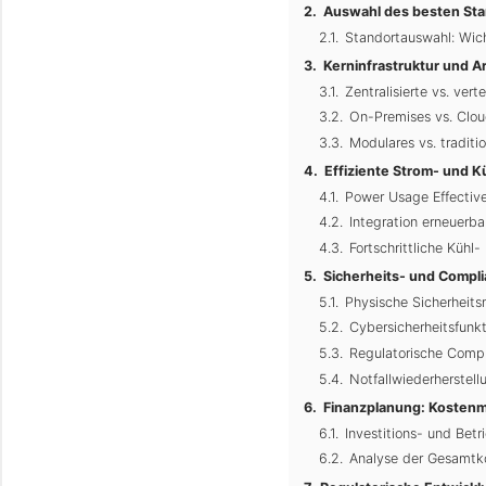
Auswahl des besten Sta
Standortauswahl: Wic
Kerninfrastruktur und 
Zentralisierte vs. vert
On-Premises vs. Cloud
Modulares vs. traditi
Effiziente Strom- und 
Power Usage Effectiv
Integration erneuerba
Fortschrittliche Kühl
Sicherheits- und Compl
Physische Sicherhei
Cybersicherheitsfunk
Regulatorische Comp
Notfallwiederherstell
Finanzplanung: Kosten
Investitions- und Betr
Analyse der Gesamtk