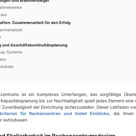
lungen und Branchensiegel
Rahmenwerke
kate
aften: Zusammenarbeit für den Erfolg
sammenarbeit
n
g und Geschäftskontinuitätsplanung
kup-Systeme
anz
tokolle
zentrums ist ein komplexes Unterfangen, das sorgfältige Über
 Kapazitätsplanung bis zur Nachhaltigkeit spielt jedes Element eine
d Zuverlässigkeit der Einrichtung sicherzustellen. Dieser Leitfaden v
kriterien für Rechenzentren und bietet Einblicke
, die Ihnen
ur aufzubauen.
nd Skalierbarkeit im Rechenzentrumsdesign