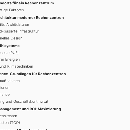
ndorts für ein Rechenzentrum
htige Faktoren
Architektur moderner Rechenzentren
eilte Architekturen
-basierte Infrastruktur
onelles Design
Kühlsysteme
eness (PUE)
rer Energien
- und Klimatechniken
iance-Grundlagen für Rechenzentren
tsmaßnahmen
tionen
liance
ung und Geschäftskontinuität
management und ROI-Maximierung
iebskosten
osten (TCO)