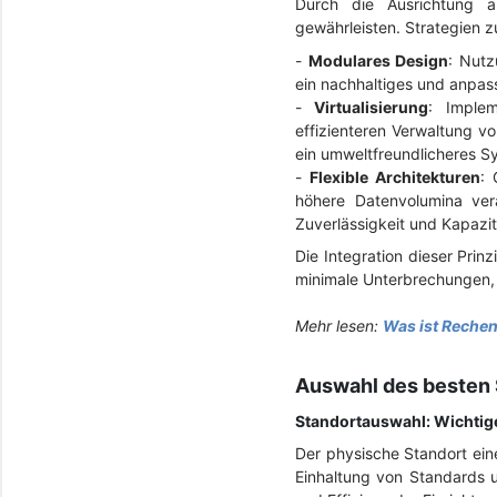
Durch die Ausrichtung a
gewährleisten. Strategien z
-
Modulares Design
: Nutz
ein nachhaltiges und anpas
-
Virtualisierung
: Implem
effizienteren Verwaltung v
ein umweltfreundlicheres S
-
Flexible Architekturen
: 
höhere Datenvolumina ver
Zuverlässigkeit und Kapazit
Die Integration dieser Pri
minimale Unterbrechungen, w
Mehr lesen:
Was ist Reche
Auswahl des besten 
Standortauswahl: Wichtig
Der physische Standort ein
Einhaltung von Standards u