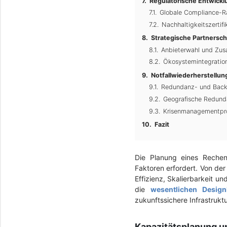
Regulatorische Entwick
Globale Compliance-
Nachhaltigkeitszertifi
Strategische Partnersch
Anbieterwahl und Zu
Ökosystemintegratio
Notfallwiederherstellun
Redundanz- und Bac
Geografische Redund
Krisenmanagementpro
Fazit
Die Planung eines Rechen
Faktoren erfordert. Von der
Effizienz, Skalierbarkeit un
die
wesentlichen Design
zukunftssichere Infrastrukt
Kapazitätsplanung u