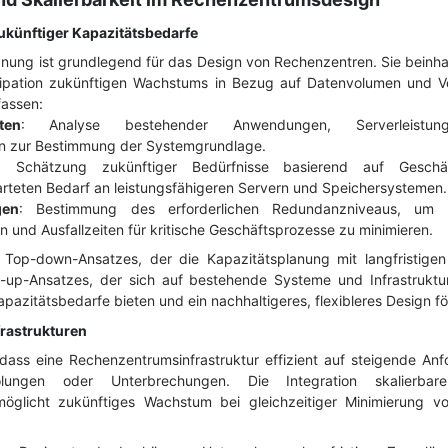
ukünftiger Kapazitätsbedarfe
anung ist grundlegend für das Design von Rechenzentren. Sie beinha
izipation zukünftigen Wachstums in Bezug auf Datenvolumen und V
assen:
ten
: Analyse bestehender Anwendungen, Serverleistun
n zur Bestimmung der Systemgrundlage.
: Schätzung zukünftiger Bedürfnisse basierend auf Geschä
teten Bedarf an leistungsfähigeren Servern und Speichersystemen.
gen
: Bestimmung des erforderlichen Redundanzniveaus, um Z
en und Ausfallzeiten für kritische Geschäftsprozesse zu minimieren.
 Top-down-Ansatzes, der die Kapazitätsplanung mit langfristigen 
m-up-Ansatzes, der sich auf bestehende Systeme und Infrastruktur
pazitätsbedarfe bieten und ein nachhaltigeres, flexibleres Design fö
frastrukturen
r, dass eine Rechenzentrumsinfrastruktur effizient auf steigende A
lungen oder Unterbrechungen. Die Integration skalierbarer
öglicht zukünftiges Wachstum bei gleichzeitiger Minimierung vo
.