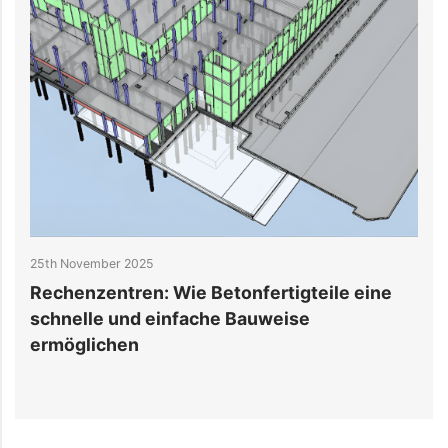
25th November 2025
2
Rechenzentren: Wie Betonfertigteile eine
K
schnelle und einfache Bauweise
H
ermöglichen
A
T