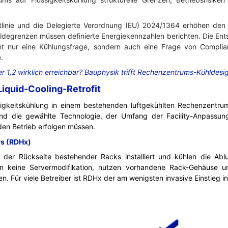
htlinie und die Delegierte Verordnung (EU) 2024/1364 erhöhen den 
ldegrenzen müssen definierte Energiekennzahlen berichten. Die Ent
t nur eine Kühlungsfrage, sondern auch eine Frage von Complian
.
er 1,2 wirklich erreichbar? Bauphysik trifft Rechenzentrums-Kühldesi
Liquid-Cooling-Retrofit
igkeitskühlung in einem bestehenden luftgekühlten Rechenzentrum
ind die gewählte Technologie, der Umfang der Facility-Anpassun
en Betrieb erfolgen müssen.
rs (RDHx)
der Rückseite bestehender Racks installiert und kühlen die Abl
rn keine Servermodifikation, nutzen vorhandene Rack-Gehäuse u
 Für viele Betreiber ist RDHx der am wenigsten invasive Einstieg i