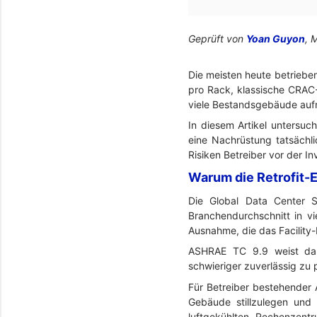
Geprüft von
Yoan Guyon
, 
Die meisten heute betriebe
pro Rack, klassische CRAC-E
viele Bestandsgebäude au
In diesem Artikel untersuc
eine Nachrüstung tatsächlic
Risiken Betreiber vor der I
Warum die Retrofit-
Die Global Data Center S
Branchendurchschnitt in v
Ausnahme, die das Facility-
ASHRAE TC 9.9 weist dara
schwieriger zuverlässig zu 
Für Betreiber bestehender 
Gebäude stillzulegen und 
luftgekühlten Rechenzentr