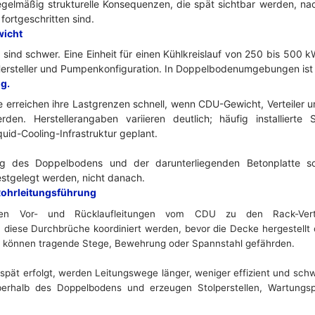
egelmäßig strukturelle Konsequenzen, die spät sichtbar werden, n
fortgeschritten sind.
wicht
ind schwer. Eine Einheit für einen Kühlkreislauf von 250 bis 500 
ersteller und Pumpenkonfiguration. In Doppelbodenumgebungen ist d
g.
erreichen ihre Lastgrenzen schnell, wenn CDU-Gewicht, Verteiler 
den. Herstellerangaben variieren deutlich; häufig installierte
quid-Cooling-Infrastruktur geplant.
ung des Doppelbodens und der darunterliegenden Betonplatte so
stgelegt werden, nicht danach.
ohrleitungsführung
gen Vor- und Rücklaufleitungen vom CDU zu den Rack-Vert
ese Durchbrüche koordiniert werden, bevor die Decke hergestellt o
 können tragende Stege, Bewehrung oder Spannstahl gefährden.
spät erfolgt, werden Leitungswege länger, weniger effizient und schwi
berhalb des Doppelbodens und erzeugen Stolperstellen, Wartungsp