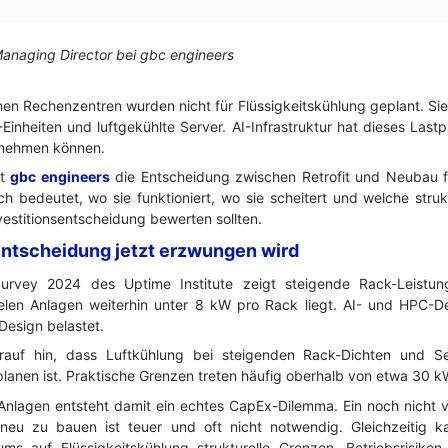
Managing Director bei gbc engineers
nen Rechenzentren wurden nicht für Flüssigkeitskühlung geplant. Sie
inheiten und luftgekühlte Server. AI-Infrastruktur hat dieses Lastpro
fnehmen können.
ht
gbc engineers
die Entscheidung zwischen Retrofit und Neubau fü
h bedeutet, wo sie funktioniert, wo sie scheitert und welche struk
nvestitionsentscheidung bewerten sollten.
Entscheidung jetzt erzwungen wird
urvey 2024 des Uptime Institute zeigt steigende Rack-Leistu
ielen Anlagen weiterhin unter 8 kW pro Rack liegt. AI- und HPC-D
Design belastet.
uf hin, dass Luftkühlung bei steigenden Rack-Dichten und Ser
planen ist. Praktische Grenzen treten häufig oberhalb von etwa 30 k
Anlagen entsteht damit ein echtes CapEx-Dilemma. Ein noch nicht 
neu zu bauen ist teuer und oft nicht notwendig. Gleichzeitig 
ums auf Flüssigkeitskühlung strukturelle Grenzen, Betriebsrisike