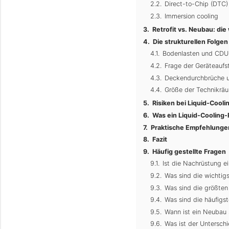
Direct-to-Chip (DTC)
Immersion cooling
Retrofit vs. Neubau: di
Die strukturellen Folge
Bodenlasten und CDU
Frage der Geräteaufst
Deckendurchbrüche u
Größe der Technikrä
Risiken bei Liquid-Cooli
Was ein Liquid-Cooling-R
Praktische Empfehlungen 
Fazit
Häufig gestellte Fragen
Ist die Nachrüstung e
Was sind die wichtigs
Was sind die größten 
Was sind die häufigs
Wann ist ein Neubau si
Was ist der Untersch