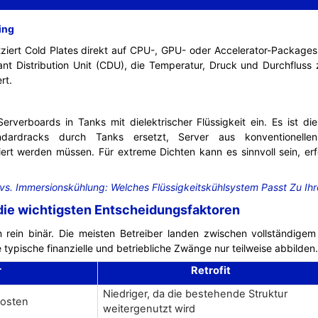
ing
ziert Cold Plates direkt auf CPU-, GPU- oder Accelerator-Packages.
lant Distribution Unit (CDU), die Temperatur, Druck und Durchflus
rt.
erverboards in Tanks mit dielektrischer Flüssigkeit ein. Es ist di
tandardracks durch Tanks ersetzt, Server aus konventionell
ert werden müssen. Für extreme Dichten kann es sinnvoll sein, erf
.
 vs. Immersionskühlung: Welches Flüssigkeitskühlsystem Passt Zu 
 die wichtigsten Entscheidungsfaktoren
n rein binär. Die meisten Betreiber landen zwischen vollständigem
typische finanzielle und betriebliche Zwänge nur teilweise abbilden.
r
Retrofit
Niedriger, da die bestehende Struktur
kosten
weitergenutzt wird