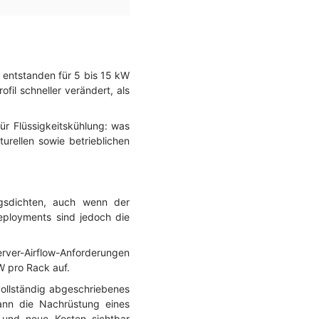
 entstanden für 5 bis 15 kW
fil schneller verändert, als
r Flüssigkeitskühlung: was
turellen sowie betrieblichen
ngsdichten, auch wenn der
eployments sind jedoch die
ver-Airflow-Anforderungen
W pro Rack auf.
vollständig abgeschriebenes
kann die Nachrüstung eines
n und neue Kosten sichtbar