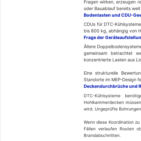
Fragen wirken, erzeugen r
oder Bauablauf bereits weit 
Bodenlasten und CDU-Ge
CDUs für DTC-Kühlsysteme s
bis 800 kg, abhängig von H
Frage der Geräteaufstellun
Ältere Doppelbodensysteme 
gemeinsam betrachtet wer
konzentrierte Lasten aus Li
Eine strukturelle Bewert
Standorte im MEP-Design fe
Deckendurchbrüche und R
DTC-Kühlsysteme benöti
Hohlkammerdecken müssen di
wird. Ungeprüfte Bohrungen
Wenn diese Koordination zu 
Fällen verlaufen Routen o
Brandabschnitten.