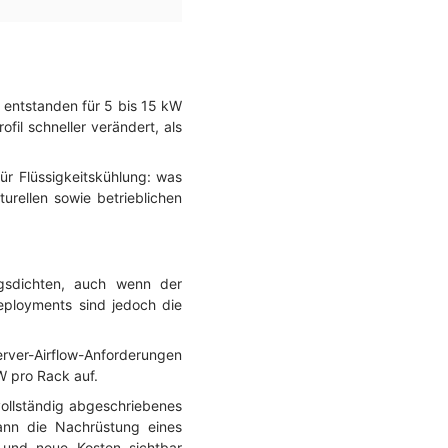
 entstanden für 5 bis 15 kW
fil schneller verändert, als
r Flüssigkeitskühlung: was
turellen sowie betrieblichen
ngsdichten, auch wenn der
eployments sind jedoch die
ver-Airflow-Anforderungen
W pro Rack auf.
vollständig abgeschriebenes
kann die Nachrüstung eines
n und neue Kosten sichtbar