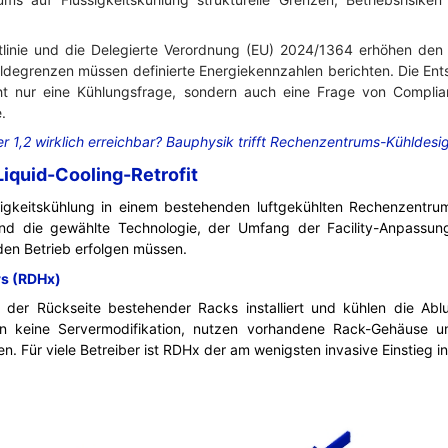
htlinie und die Delegierte Verordnung (EU) 2024/1364 erhöhen den 
ldegrenzen müssen definierte Energiekennzahlen berichten. Die Ent
t nur eine Kühlungsfrage, sondern auch eine Frage von Complian
.
er 1,2 wirklich erreichbar? Bauphysik trifft Rechenzentrums-Kühldesi
Liquid-Cooling-Retrofit
igkeitskühlung in einem bestehenden luftgekühlten Rechenzentrum
ind die gewählte Technologie, der Umfang der Facility-Anpassun
en Betrieb erfolgen müssen.
rs (RDHx)
der Rückseite bestehender Racks installiert und kühlen die Abl
rn keine Servermodifikation, nutzen vorhandene Rack-Gehäuse u
 Für viele Betreiber ist RDHx der am wenigsten invasive Einstieg i