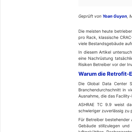
Geprüft von
Yoan Guyon
, 
Die meisten heute betriebe
pro Rack, klassische CRAC-E
viele Bestandsgebäude au
In diesem Artikel untersuc
eine Nachrüstung tatsächlic
Risiken Betreiber vor der I
Warum die Retrofit-
Die Global Data Center S
Branchendurchschnitt in v
Ausnahme, die das Facility-
ASHRAE TC 9.9 weist dara
schwieriger zuverlässig zu 
Für Betreiber bestehender 
Gebäude stillzulegen und 
luftgekühlten Rechenzentr