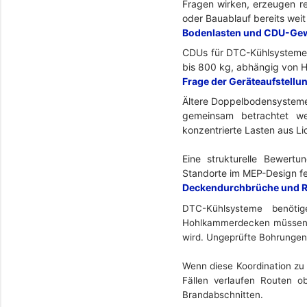
Fragen wirken, erzeugen r
oder Bauablauf bereits weit 
Bodenlasten und CDU-Ge
CDUs für DTC-Kühlsysteme s
bis 800 kg, abhängig von H
Frage der Geräteaufstellun
Ältere Doppelbodensysteme 
gemeinsam betrachtet wer
konzentrierte Lasten aus Li
Eine strukturelle Bewert
Standorte im MEP-Design fe
Deckendurchbrüche und R
DTC-Kühlsysteme benöti
Hohlkammerdecken müssen di
wird. Ungeprüfte Bohrungen
Wenn diese Koordination zu 
Fällen verlaufen Routen o
Brandabschnitten.