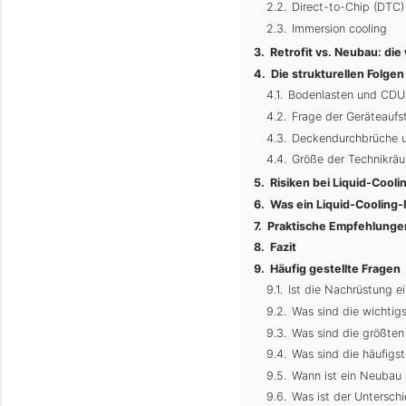
Direct-to-Chip (DTC)
Immersion cooling
Retrofit vs. Neubau: di
Die strukturellen Folge
Bodenlasten und CDU
Frage der Geräteaufst
Deckendurchbrüche u
Größe der Technikrä
Risiken bei Liquid-Cooli
Was ein Liquid-Cooling-R
Praktische Empfehlungen 
Fazit
Häufig gestellte Fragen
Ist die Nachrüstung e
Was sind die wichtigs
Was sind die größten 
Was sind die häufigs
Wann ist ein Neubau si
Was ist der Untersch