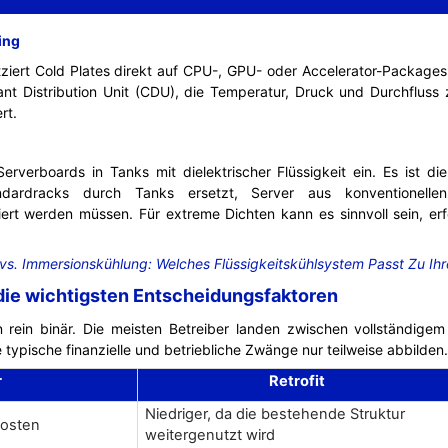
ing
ziert Cold Plates direkt auf CPU-, GPU- oder Accelerator-Packages.
lant Distribution Unit (CDU), die Temperatur, Druck und Durchflus
rt.
erverboards in Tanks mit dielektrischer Flüssigkeit ein. Es ist di
tandardracks durch Tanks ersetzt, Server aus konventionell
ert werden müssen. Für extreme Dichten kann es sinnvoll sein, erf
.
 vs. Immersionskühlung: Welches Flüssigkeitskühlsystem Passt Zu 
 die wichtigsten Entscheidungsfaktoren
n rein binär. Die meisten Betreiber landen zwischen vollständigem
typische finanzielle und betriebliche Zwänge nur teilweise abbilden.
r
Retrofit
Niedriger, da die bestehende Struktur
kosten
weitergenutzt wird