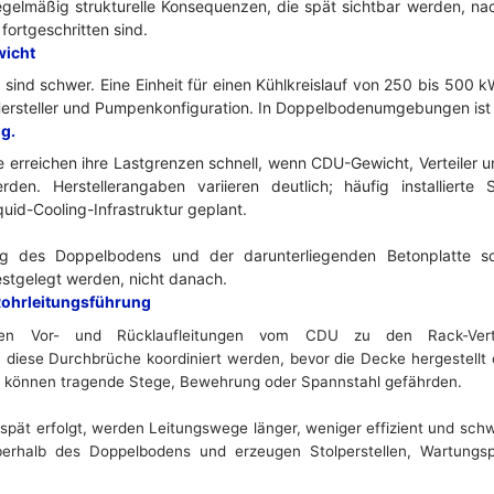
egelmäßig strukturelle Konsequenzen, die spät sichtbar werden, n
fortgeschritten sind.
wicht
ind schwer. Eine Einheit für einen Kühlkreislauf von 250 bis 500 
ersteller und Pumpenkonfiguration. In Doppelbodenumgebungen ist d
g.
erreichen ihre Lastgrenzen schnell, wenn CDU-Gewicht, Verteiler 
den. Herstellerangaben variieren deutlich; häufig installierte
quid-Cooling-Infrastruktur geplant.
ung des Doppelbodens und der darunterliegenden Betonplatte so
stgelegt werden, nicht danach.
ohrleitungsführung
gen Vor- und Rücklaufleitungen vom CDU zu den Rack-Vert
ese Durchbrüche koordiniert werden, bevor die Decke hergestellt o
 können tragende Stege, Bewehrung oder Spannstahl gefährden.
spät erfolgt, werden Leitungswege länger, weniger effizient und schwi
berhalb des Doppelbodens und erzeugen Stolperstellen, Wartungsp