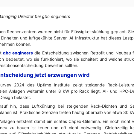
Managing Director bei gbc engineers
nen Rechenzentren wurden nicht für Flüssigkeitskühlung geplant. Sie
inheiten und luftgekühlte Server. AI-Infrastruktur hat dieses Lastpro
fnehmen können.
ht
gbc engineers
die Entscheidung zwischen Retrofit und Neubau fü
h bedeutet, wo sie funktioniert, wo sie scheitert und welche struk
nvestitionsentscheidung bewerten sollten.
Entscheidung jetzt erzwungen wird
urvey 2024 des Uptime Institute zeigt steigende Rack-Leistu
ielen Anlagen weiterhin unter 8 kW pro Rack liegt. AI- und HPC-D
Design belastet.
uf hin, dass Luftkühlung bei steigenden Rack-Dichten und Ser
planen ist. Praktische Grenzen treten häufig oberhalb von etwa 30 k
Anlagen entsteht damit ein echtes CapEx-Dilemma. Ein noch nicht 
neu zu bauen ist teuer und oft nicht notwendig. Gleichzeitig 
ums auf Flüssigkeitskühlung strukturelle Grenzen, Betriebsrisike