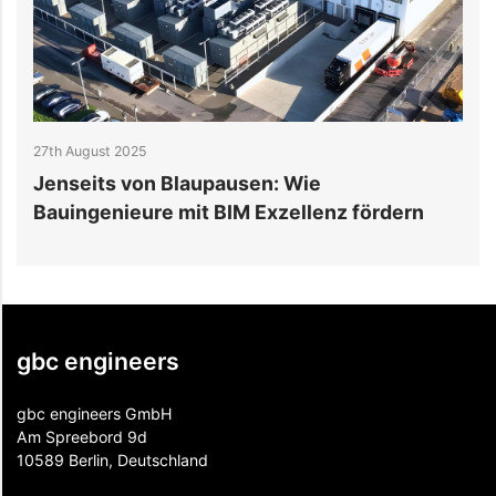
27th August 2025
2
Jenseits von Blaupausen: Wie
W
Bauingenieure mit BIM Exzellenz fördern
I
gbc engineers
gbc engineers GmbH
Am Spreebord 9d
10589 Berlin, Deutschland