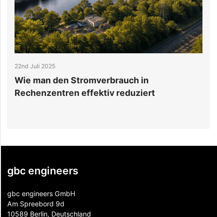
22nd Juli 2025
1
Wie man den Stromverbrauch in
B
Rechenzentren effektiv reduziert
P
gbc engineers
gbc engineers GmbH
Am Spreebord 9d
10589 Berlin, Deutschland