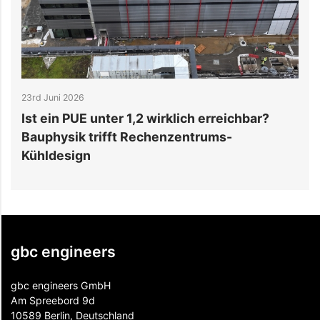
23rd Juni 2026
1
Ist ein PUE unter 1,2 wirklich erreichbar?
D
Bauphysik trifft Rechenzentrums-
W
Kühldesign
gbc engineers
gbc engineers GmbH
Am Spreebord 9d
10589 Berlin, Deutschland